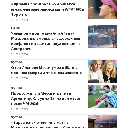
Андреева проиграла 34-й ракетке
мира: чем завершился матч WTA 1000 в
Торонто
08.08.2026
Разное
Чемпион мира по муай-тай Райан
Макдональд вмешался в дорожный
конфликт и защитил двух женщин в
Австралии
08.08.2026
Футбол
Отец Лионеля Месси умер в 68 лет:
причина смерти и что о нем известно
08.08.2026
Футбол
Продолжит ли Месси играть за
Аргентину: Клаудио Тапиа дал ответ
после ЧМ-2026
08.08.2026
Футбол
«Барселона» отменила матч в
Марокко: что произошло в Сеуте и как