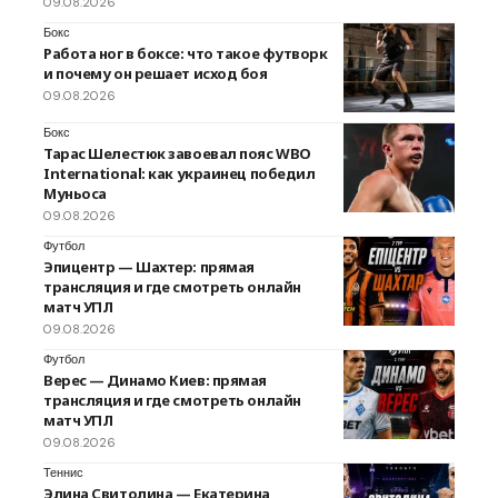
09.08.2026
Бокс
Работа ног в боксе: что такое футворк
и почему он решает исход боя
09.08.2026
Бокс
Тарас Шелестюк завоевал пояс WBO
International: как украинец победил
Муньоса
09.08.2026
Футбол
Эпицентр — Шахтер: прямая
трансляция и где смотреть онлайн
матч УПЛ
09.08.2026
Футбол
Верес — Динамо Киев: прямая
трансляция и где смотреть онлайн
матч УПЛ
09.08.2026
Теннис
Элина Свитолина — Екатерина