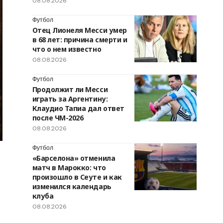
08.08.2026
Футбол
Отец Лионеля Месси умер
в 68 лет: причина смерти и
что о нем известно
08.08.2026
Футбол
Продолжит ли Месси
играть за Аргентину:
Клаудио Тапиа дал ответ
после ЧМ-2026
08.08.2026
Футбол
«Барселона» отменила
матч в Марокко: что
произошло в Сеуте и как
изменился календарь
клуба
08.08.2026