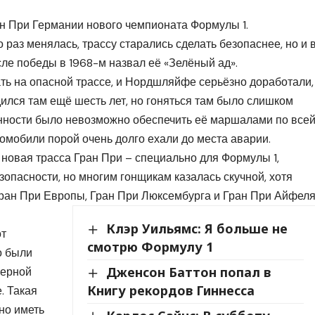
ан При Германии нового чемпионата Формулы 1.
аз менялась, трассу старались сделать безопаснее, но и 
ле победы в 1968-м назвал её «Зелёный ад».
ть на опасной трассе, и Нордшляйфе серьёзно доработали,
ился там ещё шесть лет, но гоняться там было слишком
нности было невозможно обеспечить её маршалами по все
омобили порой очень долго ехали до места аварии.
новая трасса Гран При – специально для Формулы 1,
опасности, но многим гонщикам казалась скучной, хотя
Гран При Европы, Гран При Люксембурга и Гран При Айфеля
Клэр Уильямс: Я больше не
от
смотрю Формулу 1
о были
Дженсон Баттон попал в
верной
Книгу рекордов Гиннесса
. Такая
но иметь