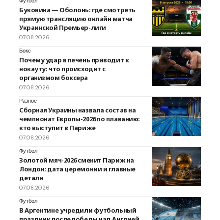
Футбол
Буковина — Оболонь: где смотреть
прямую трансляцию онлайн матча
Украинской Премьер-лиги
07.08.2026
Бокс
Почему удар в печень приводит к
нокауту: что происходит с
организмом боксера
07.08.2026
Разное
Сборная Украины назвала состав на
чемпионат Европы-2026 по плаванию:
кто выступит в Париже
07.08.2026
Футбол
Золотой мяч-2026 сменит Париж на
Лондон: дата церемонии и главные
детали
07.08.2026
Футбол
В Аргентине учредили футбольный
праздник после победы над Англией