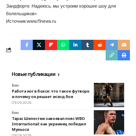
Зандфорте. Надеюсь, мы устроим хорошее шоу для
болельщиков».
Источник:
www.f1news.ru
Новые публикации
Бокс
Работа ног в боксе: что такое футворк
и почему он решает исход боя
09.08.2026
Бокс
Тарас Шелестюк завоевал пояс WBO
International: как украинец победил
Муньоса
09.08.2026