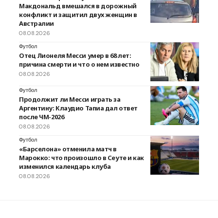
Макдональд вмешался в дорожный
конфликт и защитил двух женщин в
Австралии
08.08.2026
Футбол
Отец Лионеля Месси умер в 68 лет:
причина смерти и что о нем известно
08.08.2026
Футбол
Продолжит ли Месси играть за
Аргентину: Клаудио Тапиа дал ответ
после ЧМ-2026
08.08.2026
Футбол
«Барселона» отменила матч в
Марокко: что произошло в Сеуте и как
изменился календарь клуба
08.08.2026