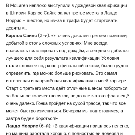
В McLaren неплохо выступили в дождевой квалификации
в Штирии.
Карлос Сайнс занял третье место, а Ландо
Норрис – шестое, но из-за штрафа будет стартовать
девятым…
Карлос Сайнс
(3-й): «Я очень доволен третьей позицией,
добытой в столь сложных условиях! Мне всегда
нравилось пилотировать под дождём, а сегодня я добился
лучшего для себя результата квалификации. Условия
стали сложнее под конец финальной сессии, было трудно
определить, где можно больше рисковать. Это самая
интересная и напряжённая квалификация в моей карьере.
Старт с третьего места даёт отличные шансы побороться
за большое количество очков, но до клетчатого флага ещё
очень далеко. Гонка пройдёт на сухой трассе, так что всё
может быстро измениться. Вечером мы подготовимся, а
завтра будем бороться!»
Ландо Норрис
(6-й): «В квалификации пришлось нелегко,
но машина работала хорошо, я полностью ей доверял и