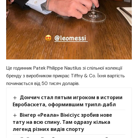
Це годинник Patek Philippe Nautilus зі спільної колекції
бренду з виробником прикрас Tiffny & Co. Їхня вартість
починається від 50 тисяч доларів.
Дончич стал пятым игроком в истории
Евробаскета, оформившим трипл-дабл
Вінгер «Реала» Вінісіус зробив нове
тату на всю спину. Там одразу кілька
легенд різних видів спорту