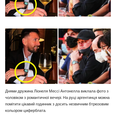
Днями дружина Ліонеля Мессі Антонелла виклала фото з
чоловіком з романтичної вечері. На руці аргентинця можна
помітити цікавий годинник з досить незвичним бтрюзовим
кольором циферблата.