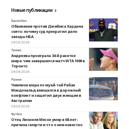
Новые публикации
Баскетбол
Обвинение против Джеймса Хардена
снято: почему суд прекратил дело
звезды НБА
08.08.2026
Теннис
Андреева проиграла 34-й ракетке
мира: чем завершился матч WTA 1000 в
Торонто
08.08.2026
Разное
Чемпион мира по муай-тай Райан
Макдональд вмешался в дорожный
конфликт и защитил двух женщин в
Австралии
08.08.2026
Футбол
Отец Лионеля Месси умер в 68 лет:
причина смерти и что о нем известно