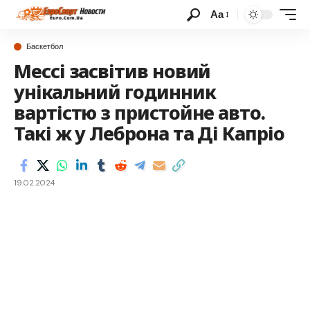
Аа
Баскетбол
Мессі засвітив новий
унікальний годинник
вартістю з пристойне авто.
Такі ж у Леброна та Ді Капріо
19.02.2024