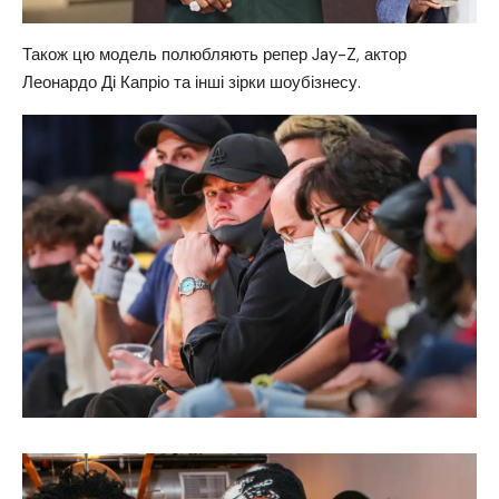
Також цю модель полюбляють репер Jay-Z, актор
Леонардо Ді Капріо та інші зірки шоубізнесу.