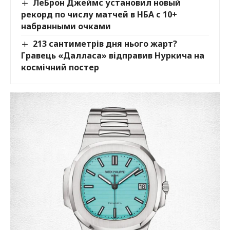
ЛеБрон Джеймс установил новый
рекорд по числу матчей в НБА с 10+
набранными очками
213 сантиметрів дня нього жарт?
Гравець «Далласа» відправив Нуркича на
космічний постер