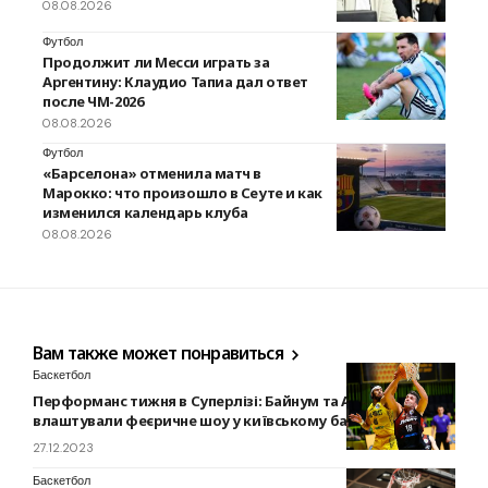
08.08.2026
Футбол
Продолжит ли Месси играть за
Аргентину: Клаудио Тапиа дал ответ
после ЧМ-2026
08.08.2026
Футбол
«Барселона» отменила матч в
Марокко: что произошло в Сеуте и как
изменился календарь клуба
08.08.2026
Вам также может понравиться
Баскетбол
Перформанс тижня в Суперлізі: Байнум та Агафонов
влаштували феєричне шоу у київському баблі
27.12.2023
Баскетбол