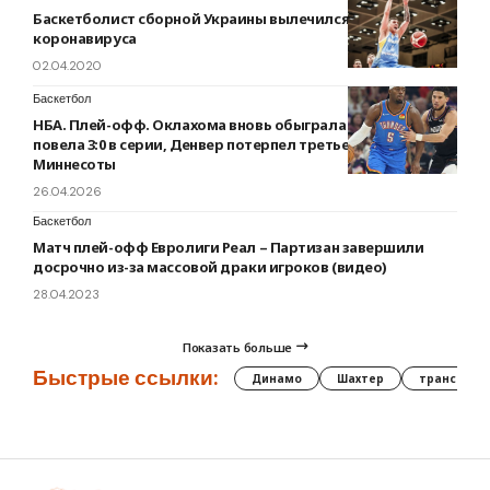
Баскетболист сборной Украины вылечился от
коронавируса
02.04.2020
Баскетбол
НБА. Плей-офф. Оклахома вновь обыграла Финикс и
повела 3:0 в серии, Денвер потерпел третье поражение от
Миннесоты
26.04.2026
Баскетбол
Матч плей-офф Евролиги Реал – Партизан завершили
досрочно из-за массовой драки игроков (видео)
28.04.2023
Показать больше
Быстрые ссылки:
Динамо
Шахтер
трансфер