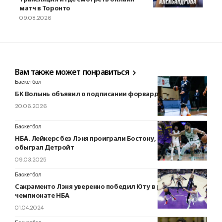
матч в Торонто
09.08.2026
Вам также может понравиться
Баскетбол
БК Волынь объявил о подписании форварда Никитина
20.06.2026
Баскетбол
НБА. Лейкерс без Лэня проиграли Бостону, Голден Стэйт
обыграл Детройт
09.03.2025
Баскетбол
Сакраменто Лэня уверенно победил Юту в регулярном
чемпионате НБА
01.04.2024