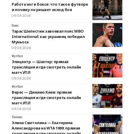
Работа ног в боксе: что такое футворк
и почему он решает исход боя
09.08.2026
Бокс
Тарас Шелестюк завоевал пояс WBO
International: как украинец победил
Муньоса
09.08.2026
Футбол
Эпицентр — Шахтер: прямая
трансляция и где смотреть онлайн
матч УПЛ
09.08.2026
Футбол
Верес — Динамо Киев: прямая
трансляция и где смотреть онлайн
матч УПЛ
09.08.2026
Теннис
Элина Свитолина — Екатерина
Александрова на WTA 1000: прямая
трансляция и где смотреть онлайн