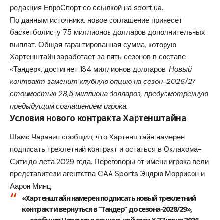
редакция
ЕвроСпорт
со ссылкой на
sport.ua
.
По данным источника, новое соглашение принесет
баскетболисту 75 миллионов долларов дополнительных
выплат. Общая гарантированная сумма, которую
Хартенштайн заработает за пять сезонов в составе
«Тандер», достигнет 134 миллионов долларов.
Новый
контракт заменит клубную опцию на сезон-2026/27
стоимостью 28,5 миллиона долларов, предусмотренную
предыдущим соглашением игрока.
Условия нового контракта Хартенштайна
Шамс Чарания сообщил, что Хартенштайн намерен
подписать трехлетний контракт и остаться в Оклахома-
Сити до лета 2029 года. Переговоры от имени игрока вели
представители агентства CAA Sports Эндрю Моррисон и
Аарон Минц.
«Хартенштайн намерен подписать новый трехлетний
контракт и вернуться в “Тандер” до сезона-2028/29»,
— сообщил Чарания в социальной сети X 27 июня 2026