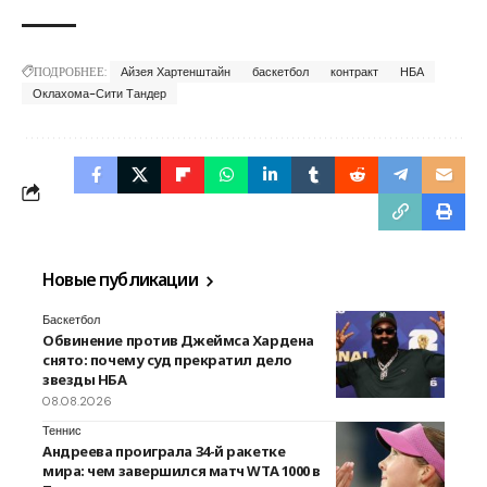
ПОДРОБНЕЕ:
Айзея Хартенштайн
баскетбол
контракт
НБА
Оклахома-Сити Тандер
Новые публикации
Баскетбол
Обвинение против Джеймса Хардена
снято: почему суд прекратил дело
звезды НБА
08.08.2026
Теннис
Андреева проиграла 34-й ракетке
мира: чем завершился матч WTA 1000 в