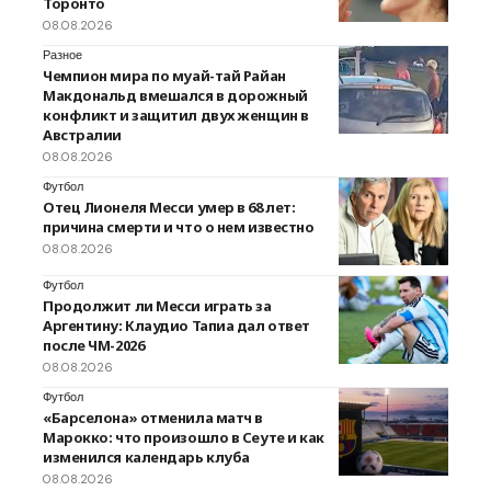
Торонто
08.08.2026
Разное
Чемпион мира по муай-тай Райан
Макдональд вмешался в дорожный
конфликт и защитил двух женщин в
Австралии
08.08.2026
Футбол
Отец Лионеля Месси умер в 68 лет:
причина смерти и что о нем известно
08.08.2026
Футбол
Продолжит ли Месси играть за
Аргентину: Клаудио Тапиа дал ответ
после ЧМ-2026
08.08.2026
Футбол
«Барселона» отменила матч в
Марокко: что произошло в Сеуте и как
изменился календарь клуба
08.08.2026