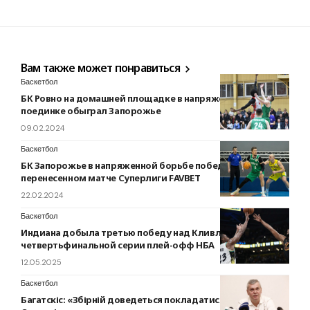
Вам также может понравиться
Баскетбол
БК Ровно на домашней площадке в напряженном
поединке обыграл Запорожье
09.02.2024
Баскетбол
БК Запорожье в напряженной борьбе победил БИПА в
перенесенном матче Суперлиги FAVBET
22.02.2024
Баскетбол
Индиана добыла третью победу над Кливлендом в
четвертьфинальной серии плей-офф НБА
12.05.2025
Баскетбол
Багатскіс: «Збірній доведеться покладатися на гравців з