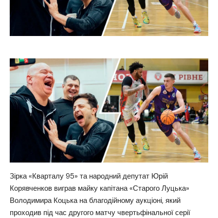
Зірка «Кварталу 95» та народний депутат Юрій
Корявченков виграв майку капітана «Старого Луцька»
Володимира Коцька на благодійному аукціоні, який
проходив під час другого матчу чвертьфінальної серії