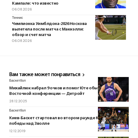
Кампале: что известно
06.08.2026
Теннис
Чемпионка Уимблдона-2026 Носкова
вылетела после матча с Макнэлли:
обзор и счет матча
06.08.2026
Вам также может понравиться
Баскетбол
Михайлюк набрал 9 очков и помог Юте обыграть лидера
Восточной конференции — Детройт
28.12.2025
Баскетбол
Киев-Баскет стартовал во втором раунде Кубка Европы с
победы над Зволле
12.12.2019