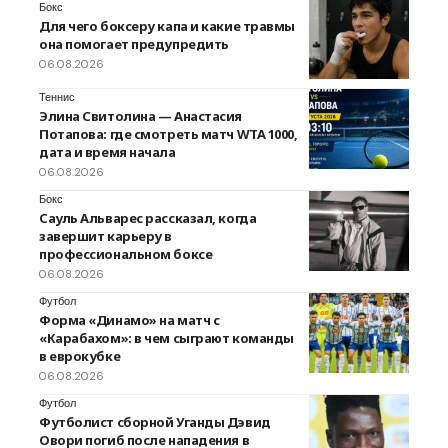
Бокс
Для чего боксеру капа и какие травмы
она помогает предупредить
06.08.2026
Теннис
Элина Свитолина — Анастасия
Потапова: где смотреть матч WTA 1000,
дата и время начала
06.08.2026
Бокс
Сауль Альварес рассказал, когда
завершит карьеру в
профессиональном боксе
06.08.2026
Футбол
Форма «Динамо» на матч с
«Карабахом»: в чем сыграют команды
в еврокубке
06.08.2026
Футбол
Футболист сборной Уганды Дэвид
Овори погиб после нападения в