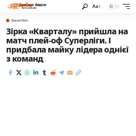
Аа
Баскетбол
Зірка «Кварталу» прийшла на
матч плей-оф Суперліги. І
придбала майку лідера однієї
з команд