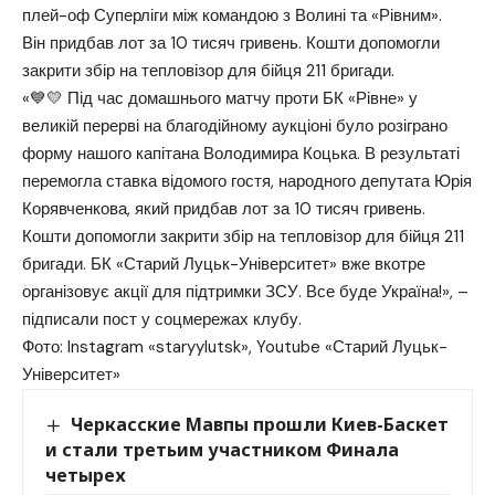
плей-оф Суперліги між командою з Волині та «Рівним».
Він придбав лот за 10 тисяч гривень. Кошти допомогли
закрити збір на тепловізор для бійця 211 бригади.
«💙💛 Під час домашнього матчу проти БК «Рівне» у
великій перерві на благодійному аукціоні було розіграно
форму нашого капітана Володимира Коцька. В результаті
перемогла ставка відомого гостя, народного депутата Юрія
Корявченкова, який придбав лот за 10 тисяч гривень.
Кошти допомогли закрити збір на тепловізор для бійця 211
бригади. БК «Старий Луцьк-Університет» вже вкотре
організовує акції для підтримки ЗСУ. Все буде Україна!», –
підписали пост у соцмережах клубу.
Фото: Instagram «staryylutsk», Youtube «Старий Луцьк-
Університет»
Черкасские Мавпы прошли Киев-Баскет
и стали третьим участником Финала
четырех