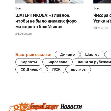
Бокс
Бокс
ШАТЕРНИКОВА: «Главное,
Чисора 
чтобы не было никаких форс-
Усика и
мажоров в бою Усика»
23.12.2025
24.08.2025
Быстрые ссылки:
Динамо
Шахтер
Карпаты
Барселона
наши за рубежом
СК Днепр-1
ПСЖ
прогноз