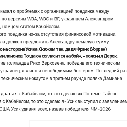
казал о проблемах с организацией поединка между
 по версиям WBA, WBC и IBF, украинцем Александром
, немцем Агитом Кабайелом.
того поединка из-за отсутствия финансовой мотивации.
йела должен предложить Александру немалую сумму.
на стороне Усика. Скажем так, дядя Фрэнк (Уоррен)
миллионов. Тогда он согласится на бой», – пояснил Дерек.
ив голландца Рико Верховена, победив его техническим
 и украинец, является непобедимым боксером. Последний ра
в техническим нокаутом в третьем раунде поляка Дамиана
драться с Кабайелом, то это сделаю я» По теме: Тайсон
 с Кабайелом, то это сделаю я» Усик выступил с заявление
в США Усик удивил всех, назвав победителя ЧМ-2026