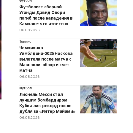
Футбол
Футболист сборной
Уганды Дэвид Овори
погиб после нападения в
Кампале: что известно
06.08.2026
Теннис
Чемпионка
Уимблдона-2026 Носкова
вылетела после матча с
Макнэлли: обзор и счет
матча
06.08.2026
Футбол
Лионель Месси стал
лучшим бомбардиром
Кубка лиг: рекорд после
дубля за «Интер Майами»
06.08.2026