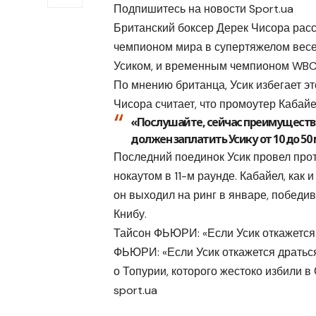
Подпишитесь на новости Sport.ua
Британский боксер Дерек Чисора расс
чемпионом мира в супертяжелом весе
Усиком, и временным чемпионом WBC
По мнению британца, Усик избегает э
Чисора считает, что промоутер Каба
«Послушайте, сейчас преимущество 
должен заплатить Усику от 10 до 50 
Последний поединок Усик провел прот
нокаутом в 11-м раунде. Кабайел, как
он выходил на ринг в январе, победи
Книбу.
Тайсон ФЬЮРИ: «Если Усик откажется 
ФЬЮРИ: «Если Усик откажется драться
о Топурии, которого жестоко избили 
sport.ua