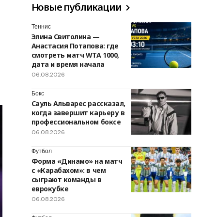
Новые публикации
Теннис
Элина Свитолина —
Анастасия Потапова: где
смотреть матч WTA 1000,
дата и время начала
06.08.2026
Бокс
Сауль Альварес рассказал,
когда завершит карьеру в
профессиональном боксе
06.08.2026
Футбол
Форма «Динамо» на матч
с «Карабахом»: в чем
сыграют команды в
еврокубке
06.08.2026