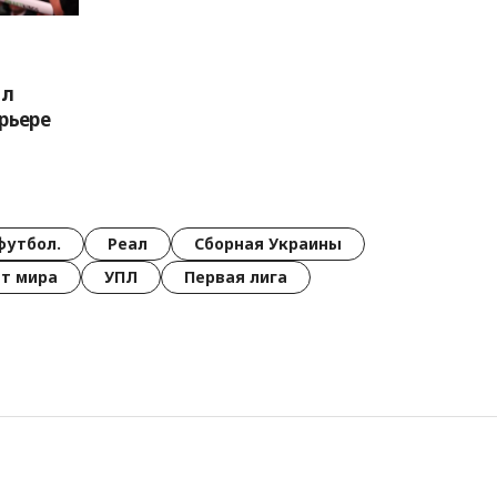
ал
рьере
футбол.
Реал
Сборная Украины
т мира
УПЛ
Первая лига