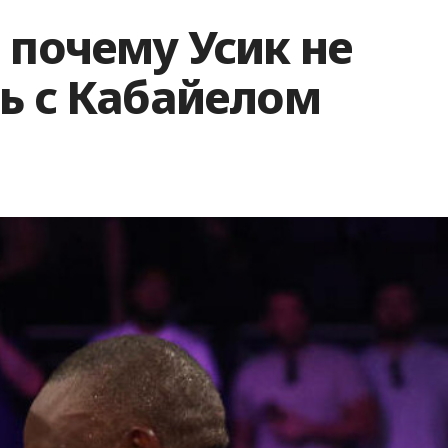
 почему Усик не
ь с Кабайелом