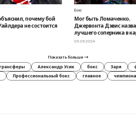
Бокс
объяснил, почему бой
Мог быть Ломаченко.
 Уайлдера не состоится
Джервонта Дэвис назв
лучшего соперника в ка
05.09.2024
Показать больше
трансферы
Александр Усик
бокс
Заря
Профессиональный бокс
главное
чемпиона