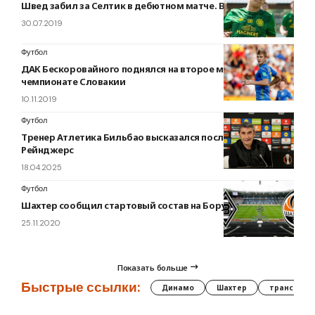
Швед забил за Селтик в дебютном матче. ВИДЕО
30.07.2019
Футбол
ДАК Бескоровайного поднялся на второе место в
чемпионате Словакии
10.11.2019
Футбол
Тренер Атлетика Бильбао высказался после победы над
Рейнджерс
18.04.2025
Футбол
Шахтер сообщил стартовый состав на Боруссию М
25.11.2020
Показать больше
Быстрые ссылки:
Динамо
Шахтер
трансфер