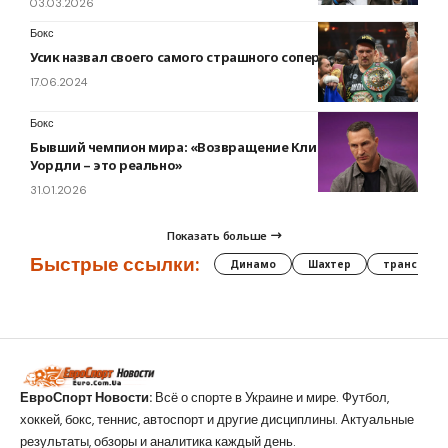
03.03.2026
Бокс
Усик назвал своего самого страшного соперника
17.06.2024
Бокс
Бывший чемпион мира: «Возвращение Кличко и бой с
Уордли – это реально»
31.01.2026
Показать больше
Быстрые ссылки:
Динамо
Шахтер
трансфер
ЕвроСпорт Новости:
Всё о спорте в Украине и мире. Футбол,
хоккей, бокс, теннис, автоспорт и другие дисциплины. Актуальные
результаты, обзоры и аналитика каждый день.