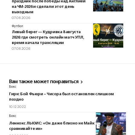
праздник после победы над Англией
на ЧМ-2026 и сделали этот день
выходным
07.08.2026
Футбол
Левый берег — Кудривка 8 августа
2026: где смотреть онлайн матч УПЛ,
время начала трансляции
07.08.2026
Вам также может понравиться
Бокс
Гирн: Бой Фьюри – Чисора был остановлен слишком
поздно
10.12.2022
Бокс
Леннокс ЛЬЮИС: «Он даже близко не Майк Тайсон, не
сравнивайте их»