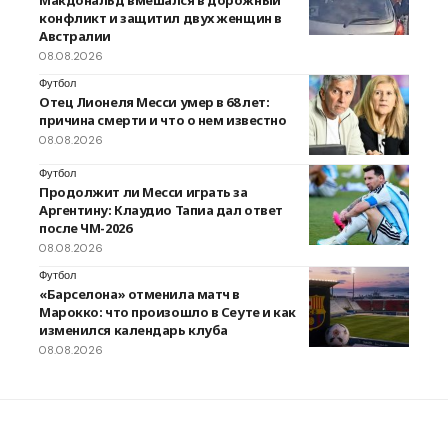
Макдональд вмешался в дорожный
конфликт и защитил двух женщин в
Австралии
08.08.2026
Футбол
Отец Лионеля Месси умер в 68 лет:
причина смерти и что о нем известно
08.08.2026
Футбол
Продолжит ли Месси играть за
Аргентину: Клаудио Тапиа дал ответ
после ЧМ-2026
08.08.2026
Футбол
«Барселона» отменила матч в
Марокко: что произошло в Сеуте и как
изменился календарь клуба
08.08.2026