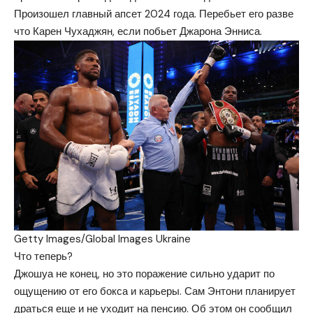
Произошел главный апсет 2024 года. Перебьет его разве
что Карен Чухаджян, если побьет Джарона Энниса.
Getty Images/Global Images Ukraine
Что теперь?
Джошуа не конец, но это поражение сильно ударит по
ощущению от его бокса и карьеры. Сам Энтони планирует
драться еще и не уходит на пенсию. Об этом он сообщил