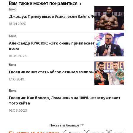
Вам также может понравиться
Бокс
Джошуа: Приму вызов Усика, если Вайт с Фьюри отступят
18.04.2020
Бокс
Александр КРАСЮК: «Это очень привлекает, хотя и не
всех»
15.09.2025
Бокс
Гвоздик хочет стать абсолютным чемпионом мира
17.10.2019
Бокс
Гвоздик: Как боксер, Ломаченко на 100% не заслуживает
того хейта
16.06.2023
Показать больше