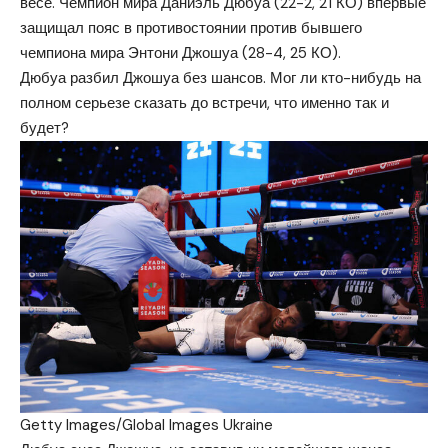
весе. Чемпион мира Даниэль Дюбуа (22-2, 21 КО) впервые
защищал пояс в противостоянии против бывшего
чемпиона мира Энтони Джошуа (28-4, 25 КО).
Дюбуа разбил Джошуа без шансов. Мог ли кто-нибудь на
полном серьезе сказать до встречи, что именно так и
будет?
Getty Images/Global Images Ukraine