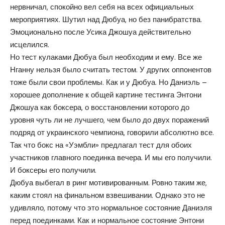
нервничал, спокойно вел себя на всех официальных
мероприятиях. Шутил над Дюбуа, но без панибратства.
Эмоционально после Усика Джошуа действительно
исцелился.
Но тест кулаками Дюбуа был необходим и ему. Все же
Нганну нельзя было считать тестом. У других оппонентов
тоже были свои проблемы. Как и у Дюбуа. Но Даниэль –
хорошее дополнение к общей картине тестинга Энтони
Джошуа как боксера, о восстановлении которого до
уровня чуть ли не лучшего, чем было до двух поражений
подряд от украинского чемпиона, говорили абсолютно все.
Так что бокс на «Уэмбли» предлагал тест для обоих
участников главного поединка вечера. И мы его получили.
И боксеры его получили.
Дюбуа выбегал в ринг мотивированным. Ровно таким же,
каким стоял на финальном взвешивании. Однако это не
удивляло, потому что это нормальное состояние Даниэля
перед поединками. Как и нормальное состояние Энтони