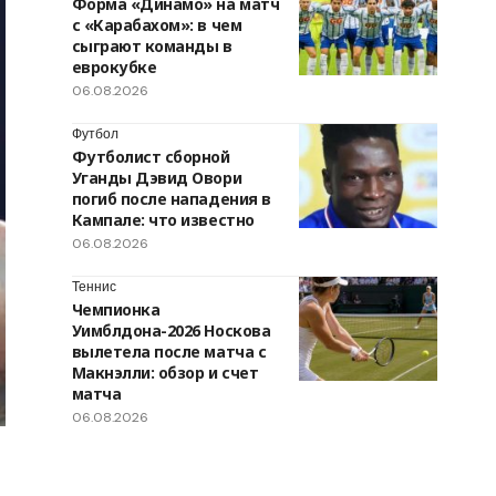
Форма «Динамо» на матч
с «Карабахом»: в чем
сыграют команды в
еврокубке
06.08.2026
Футбол
Футболист сборной
Уганды Дэвид Овори
погиб после нападения в
Кампале: что известно
06.08.2026
Теннис
Чемпионка
Уимблдона-2026 Носкова
вылетела после матча с
Макнэлли: обзор и счет
матча
06.08.2026