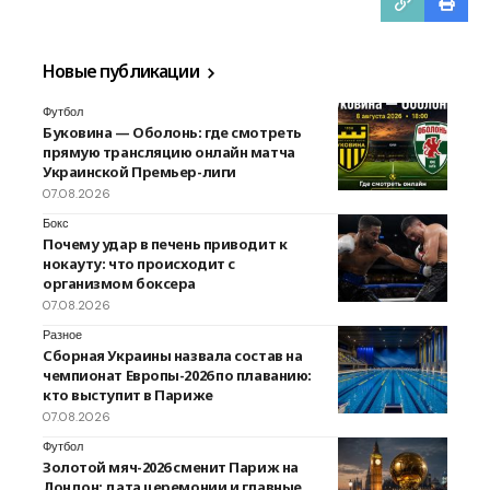
Новые публикации
Футбол
Буковина — Оболонь: где смотреть
прямую трансляцию онлайн матча
Украинской Премьер-лиги
07.08.2026
Бокс
Почему удар в печень приводит к
нокауту: что происходит с
организмом боксера
07.08.2026
Разное
Сборная Украины назвала состав на
чемпионат Европы-2026 по плаванию:
кто выступит в Париже
07.08.2026
Футбол
Золотой мяч-2026 сменит Париж на
Лондон: дата церемонии и главные