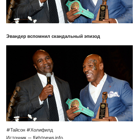
Эвандер вспомнил скандальный эпизод
#Тайсон #Холифилд
Источник — fightnews.info.