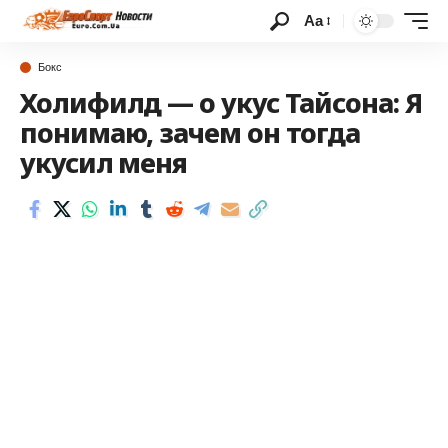
Аа
Бокс
Холифилд — о укус Тайсона: Я
понимаю, зачем он тогда
укусил меня