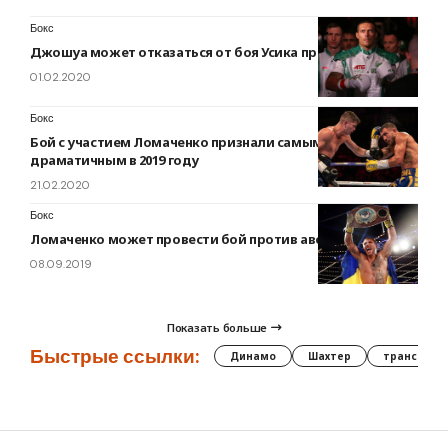
Бокс
Джошуа может отказаться от боя Усика против
01.02.2020
Бокс
Бой с участием Ломаченко признали самым
драматичным в 2019 году
21.02.2020
Бокс
Ломаченко может провести бой против австралийца
08.09.2019
Показать больше
Быстрые ссылки:
Динамо
Шахтер
трансфер