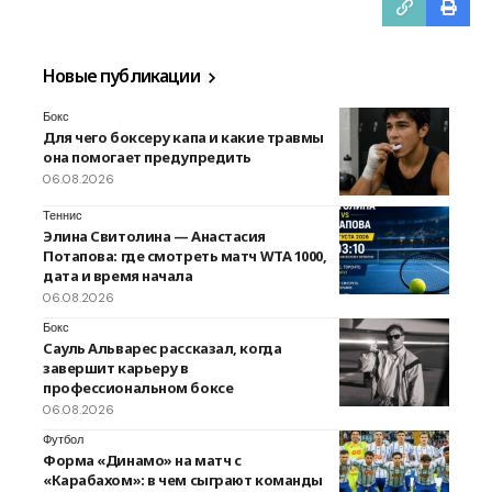
Новые публикации
Бокс
Для чего боксеру капа и какие травмы
она помогает предупредить
06.08.2026
Теннис
Элина Свитолина — Анастасия
Потапова: где смотреть матч WTA 1000,
дата и время начала
06.08.2026
Бокс
Сауль Альварес рассказал, когда
завершит карьеру в
профессиональном боксе
06.08.2026
Футбол
Форма «Динамо» на матч с
«Карабахом»: в чем сыграют команды