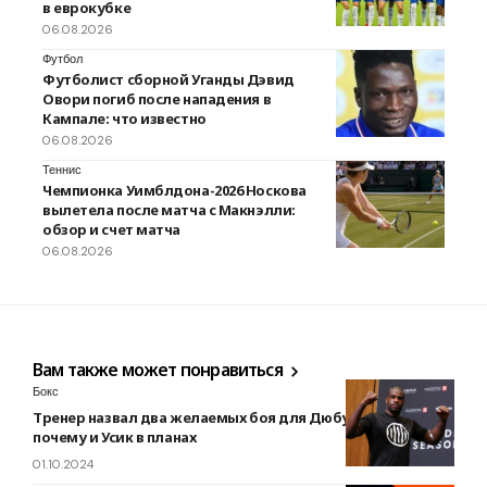
в еврокубке
06.08.2026
Футбол
Футболист сборной Уганды Дэвид
Овори погиб после нападения в
Кампале: что известно
06.08.2026
Теннис
Чемпионка Уимблдона-2026 Носкова
вылетела после матча с Макнэлли:
обзор и счет матча
06.08.2026
Вам также может понравиться
Бокс
Тренер назвал два желаемых боя для Дюбуа. Пояснил,
почему и Усик в планах
01.10.2024