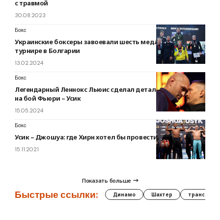
с травмой
30.08.2023
Бокс
Украинские боксеры завоевали шесть медалей на
турнире в Болгарии
13.02.2024
Бокс
Легендарный Леннокс Льюис сделал детальный прогноз
на бой Фьюри – Усик
15.05.2024
Бокс
Усик – Джошуа: где Хирн хотел бы провести реванш
15.11.2021
Показать больше
Быстрые ссылки:
Динамо
Шахтер
трансфер