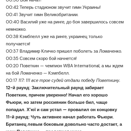
00:50 Бой начат!
00:42 Теперь стадионом звучит гимн Украины!
00:41 Звучит гимн Великобритании.
00:40 Василий уже на ринге, до боя завершилось совсем
немножко.
00:38 Кэмбпелл уже на ринге, украинец только
получается!
00:37 Владимир Кличко пришел поболеть за Ломаченко.
00:35 Совсем скоро бой начнется!
00:20 Поветкин — чемпион WBA International, а мы ждем
на бой Ломаченко — Кэмпбелл.
00:17
117: 111 все трое судей отдали победу Поветкину.
12-й раунд:
Заключительный раунд забирает
Поветкин, причем уверенно! Начал его хорошо
Фьюри, но затем россиянин больше бил, чаще
попадал. Х’юї и сам устал — провалил он концовку
11-й раунд:
Чуть активнее начал работать Фьюри.
Британец левым боковым довольно часто достает, а