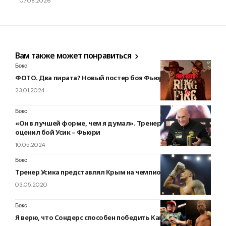
07.08.2026
Вам также может понравиться
Бокс
ФОТО. Два пирата? Новый постер боя Фьюри – Усик
23.01.2024
Бокс
«Он в лучшей форме, чем я думал». Тренер Уайлдера
оценил бой Усик – Фьюри
10.05.2024
Бокс
Тренер Усика представлял Крым на чемпионате России
03.05.2020
Бокс
Я верю, что Сондерс способен победить Канело, — Гірн