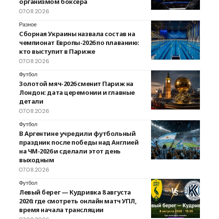
организмом боксера
07.08.2026
Разное
Сборная Украины назвала состав на
чемпионат Европы-2026 по плаванию:
кто выступит в Париже
07.08.2026
Футбол
Золотой мяч-2026 сменит Париж на
Лондон: дата церемонии и главные
детали
07.08.2026
Футбол
В Аргентине учредили футбольный
праздник после победы над Англией
на ЧМ-2026 и сделали этот день
выходным
07.08.2026
Футбол
Левый берег — Кудривка 8 августа
2026: где смотреть онлайн матч УПЛ,
время начала трансляции