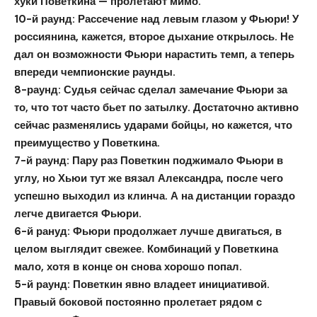
хуки Поветкина — пролетают мимо.
10-й раунд:
Рассечение над левым глазом у Фьюри! У
россиянина, кажется, второе дыхание открылось. Не
дал он возможности Фьюри нарастить темп, а теперь
впереди чемпионские раунды.
8-раунд:
Судья сейчас сделал замечание Фьюри за
то, что тот часто бьет по затылку. Достаточно активно
сейчас разменялись ударами бойцы, но кажется, что
преимущество у Поветкина.
7-й раунд:
Пару раз Поветкин поджимало Фьюри в
углу, но Хьюи тут же вязал Александра, после чего
успешно выходил из клинча. А на дистанции гораздо
легче двигается Фьюри.
6-й рануд:
Фьюри продолжает лучше двигаться, в
целом выглядит свежее. Комбинаций у Поветкина
мало, хотя в конце он снова хорошо попал.
5-й раунд:
Поветкин явно владеет инициативой.
Правый боковой постоянно пролетает рядом с