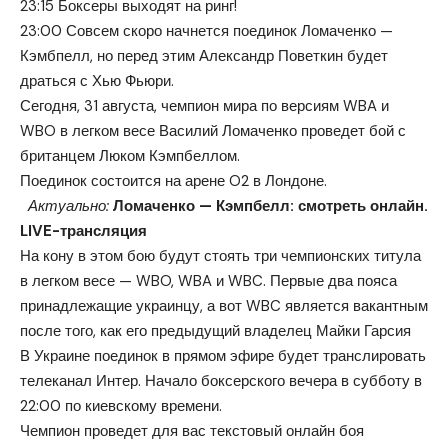
23:15 Боксеры выходят на ринг!
23:00 Совсем скоро начнется поединок Ломаченко —
Кэмбпелл, но перед этим Александр Поветкин будет
драться с Хью Фьюри.
Сегодня, 31 августа, чемпион мира по версиям WBA и
WBO в легком весе Василий Ломаченко проведет бой с
британцем Люком Кэмпбеллом.
Поединок состоится на арене O2 в Лондоне.
Актуально:
Ломаченко — Кэмпбелл: смотреть онлайн.
LIVE-трансляция
На кону в этом бою будут стоять три чемпионских титула
в легком весе — WBO, WBA и WBC. Первые два пояса
принадлежащие украинцу, а вот WBC является вакантным
после того, как его предыдущий владелец Майки Гарсия
В Украине поединок в прямом эфире будет транслировать
телеканал Интер. Начало боксерского вечера в субботу в
22:00 по киевскому времени.
Чемпион проведет для вас текстовый онлайн боя