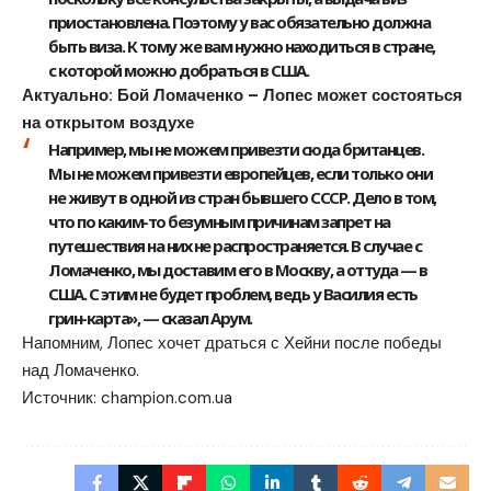
приостановлена. Поэтому у вас обязательно должна
быть виза. К тому же вам нужно находиться в стране,
с которой можно добраться в США.
Актуально: Бой Ломаченко – Лопес может состояться
на открытом воздухе
Например, мы не можем привезти сюда британцев.
Мы не можем привезти европейцев, если только они
не живут в одной из стран бывшего СССР. Дело в том,
что по каким-то безумным причинам запрет на
путешествия на них не распространяется. В случае с
Ломаченко, мы доставим его в Москву, а оттуда — в
США. С этим не будет проблем, ведь у Василия есть
грин-карта», — сказал Арум.
Напомним, Лопес хочет драться с Хейни после победы
над Ломаченко.
Источник:
champion.com.ua