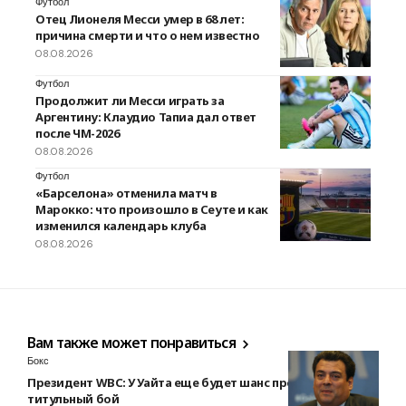
Футбол
Отец Лионеля Месси умер в 68 лет:
причина смерти и что о нем известно
08.08.2026
Футбол
Продолжит ли Месси играть за
Аргентину: Клаудио Тапиа дал ответ
после ЧМ-2026
08.08.2026
Футбол
«Барселона» отменила матч в
Марокко: что произошло в Сеуте и как
изменился календарь клуба
08.08.2026
Вам также может понравиться
Бокс
Президент WBC: У Уайта еще будет шанс провести
титульный бой