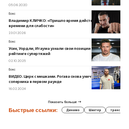
05.06.2020
Бокс
Владимир КЛИЧКО: «Пришло время действовать. Нет
времени для слабости»
23.01.2026
Бокс
Усик, Уордли, Итаума узнали свои позиции в обновленном
рейтинге супертяжей
02.10.2025
Бокс
ВИДЕО. Цирк с мешками. Рогава снова уничтожил
соперника в первом раунде
16.02.2024
Показать больше
Быстрые ссылки:
Динамо
Шахтер
трансфер