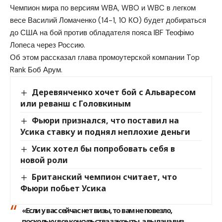
Чемпион мира по версиям WBA, WBO и WBC в легком
весе Василий Ломаченко (14-1, 10 КО) будет добираться
до США на бой против обладателя пояса IBF Теофімо
Лопеса через Россию.
Об этом рассказал глава промоутерской компании Top
Rank Боб Арум.
Деревянченко хочет бой с Альваресом
или реванш с Головкиным
Фьюри признался, что поставил на
Усика ставку и поднял неплохие деньги
Усик хотел бы попробовать себя в
новой роли
Британский чемпион считает, что
Фьюри побьет Усика
«Если у вас сейчас нет визы, то вам не повезло,
поскольку все консульства закрыты, а выдача виз