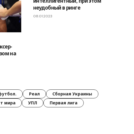
интеллигентный, при этом
неудобный в ринге
08.01.2023
ксер-
зом на
футбол.
Реал
Сборная Украины
т мира
УПЛ
Первая лига