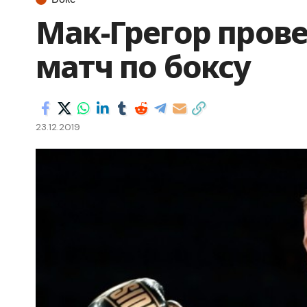
Мак-Грегор пров
матч по боксу
23.12.2019