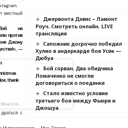
stagram.
ал местный
Джервонта Дэвис – Ламонт
Роуч. Смотреть онлайн. LIVE
 бой на
трансляция
лін против
рня Джону
Сапожник досрочно победил
ества!», —
Хулио в андеркарде боя Усик —
Дюбуа
m
Бой сорван. Два обидчика
Christmas
Ломаченко не смогли
 Joe, thank
договориться о поединке
Стало известно условие
третьего боя между Фьюри и
Сообщение, распространенный Conor McGregor Official (@thenotoriousmma) 21 Дек 2019 г. в 1:21 PST
Джошуа
 драться с