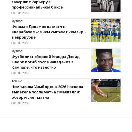
завершит карьеру в
профессиональном боксе
06.08.2026
Футбол
Форма «Динамо» на матч с
«Карабахом»: в чем сыграют команды
в еврокубке
06.08.2026
Футбол
Футболист сборной Уганды Дэвид
Овори погиб после нападения в
Кампале: что известно
06.08.2026
Теннис
Чемпионка Уимблдона-2026 Носкова
вылетела после матча с Макнэлли:
обзор и счет матча
06.08.2026