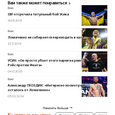
Вам также может понравиться
Бокс
IBF отсрочила титульный бой Усика
14.08.2019
Бокс
Ломаченко не собирается переходить в напівлегку вес
22.11.2019
Бокс
УСИК: «Он просто убьет этого парня на ринге. Это Роллс-
Ройс против Фиата»
04.12.2025
Бокс
Александр ГВОЗДИК: «Интересно посмотреть, что
осталось от Ломаченко»
05.02.2024
Показать больше