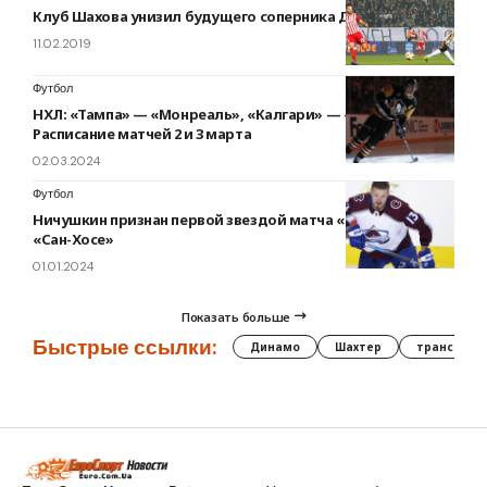
Клуб Шахова унизил будущего соперника Динамо по ЛЕ
11.02.2019
Футбол
НХЛ: «Тампа» — «Монреаль», «Калгари» — «Питтсбург».
Расписание матчей 2 и 3 марта
02.03.2024
Футбол
Ничушкин признан первой звездой матча «Колорадо» —
«Сан-Хосе»
01.01.2024
Показать больше
Быстрые ссылки:
Динамо
Шахтер
трансфер