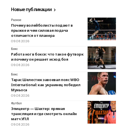
Новые публикации
Разное
Почему волейболисты подают в
прыжке и чем силовая подача
отличается от планера
09.08.2026
Бокс
Работа ног в боксе: что такое футворк
и почему он решает исход боя
09.08.2026
Бокс
Тарас Шелестюк завоевал пояс WBO
International: как украинец победил
Муньоса
09.08.2026
Футбол
Эпицентр — Шахтер: прямая
трансляция и где смотреть онлайн
матч УПЛ
09.08.2026