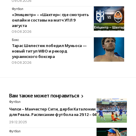
09.08.2026
Футбол
«Эпицентр» – «Шахтер»: где смотреть
онлайн и составы на матч УПЛ 9
августа
09.08.2026
Бокс
Тарас Шелестюк победил Муньоса —
новый титул WBO и рекорд
украинского боксера
09.08.2026
Вам также может понравиться
Футбол
Челси – Манчестер Сити, дерби Каталонии и жесткий тест
для Реала. Расписание футбола на 29.12 – 04.01
29.12.2025
Футбол