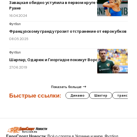
Завацкая обидно уступила в первом круге турнира в
Руане
16.04.2024
Футбол
Французскому гранду грозит отстранение от еврокубков
08.05.2025
Футбол
Шарпар, Одарюк и Гиоргадзе покинут Ворсклу
27.06.2019
Показать больше
Быстрые ссылки:
Динамо
Шахтер
трансфер
ЕвроСпорт Новости:
Всё о спорте в Украине и мире. Футбол,