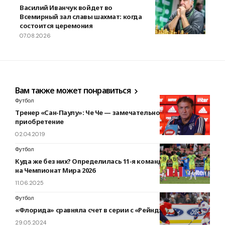
Василий Иванчук войдет во
Всемирный зал славы шахмат: когда
состоится церемония
07.08.2026
Вам также может понравиться
Футбол
Тренер «Сан-Паулу»: Че Че — замечательное
приобретение
02.04.2019
Футбол
Куда же без них? Определилась 11-я команда, прошедшая
на Чемпионат Мира 2026
11.06.2025
Футбол
«Флорида» сравняла счет в серии с «Рейнджерс»
29.05.2024