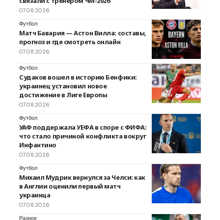
связали с тренером ЧМ-2026
07.08.2026
Футбол
Матч Бавария — Астон Вилла: составы,
прогноз и где смотреть онлайн
07.08.2026
Футбол
Судаков вошел в историю Бенфики:
украинец установил новое
достижение в Лиге Европы
07.08.2026
Футбол
УАФ поддержала УЕФА в споре с ФИФА:
что стало причиной конфликта вокруг
Инфантино
07.08.2026
Футбол
Михаил Мудрик вернулся за Челси: как
в Англии оценили первый матч
украинца
07.08.2026
Разное