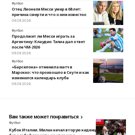
Футбол
Отец Лионеля Месси умер в 68 лет:
причина смерти и что о нем известно
08.08.2026
Футбол
Продолжит ли Месси играть за
Аргентину: Клаудио Тапиа дал ответ
после ЧМ-2026
08.08.2026
Футбол
«Барселона» отменила матч в
Марокко: что произошло в Сеуте и как
изменился календарь клуба
08.08.2026
Вам также может понравиться
Футбол
Кубок Италии. Милан начал вторую каденцию Аллегри