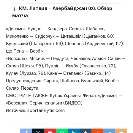
КМ. Латвия – Азербайджан 0:0. Обзор
матча
«Динамо»: Бущан — Кендзера, Сирота, Шабанов,
Миколенко — Сидорчук — Цитаїшвілі (Цыганков, 60),
Буяльский (Шапаренко, 99), Шепелев (Андриевский, 117),
где Пена — Вербіч
«Ворскла»: Мясник — Пердута, Чеснаков, Альюн, Сапай —
Скляр (Шехіч, 95), Пуцлін — Якубу (Опанасенко, 73),
Кулач (Луизао, 76), Кане — Степанюк (Баєнко, 114)
Предупреждения: Сирота, Шабанов, Буяльский, Вербіч —
Скляр, Пердута
СМОТРИТЕ ТАКЖЕ: Кубок Украины. Финал. «Динамо» —
«Ворскла». Серия пенальти (ВИДЕО)
Источник:
sportanalytic.com