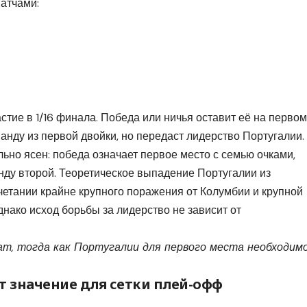
атчами:
стие в 1/16 финала. Победа или ничья оставит её на первом
анду из первой двойки, но передаст лидерство Португалии.
льно ясен: победа означает первое место с семью очками,
нду второй. Теоретическое выпадение Португалии из
етании крайне крупного поражения от Колумбии и крупной
днако исход борьбы за лидерство не зависит от
т, тогда как Португалии для первого места необходим
т значение для сетки плей-офф