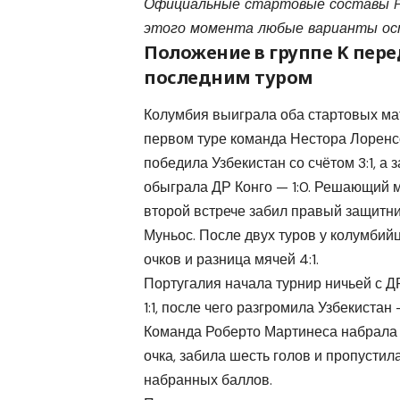
Официальные стартовые составы FIF
этого момента любые варианты ос
Положение в группе K пере
последним туром
Колумбия выиграла оба стартовых мат
первом туре команда Нестора Лоренс
победила Узбекистан со счётом 3:1, а 
обыграла ДР Конго — 1:0. Решающий 
второй встрече забил правый защитн
Муньос. После двух туров у колумбий
очков и разница мячей 4:1.
Португалия начала турнир ничьей с Д
1:1, после чего разгромила Узбекистан 
Команда Роберто Мартинеса набрала
очка, забила шесть голов и пропустила
набранных баллов.