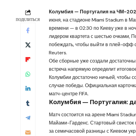
Колумбия — Португалия на ЧМ-20
июня, на стадионе Miami Stadium в Ма
ПОДЕЛИТЬСЯ
времени — в 02:30 по Киеву уже в ноч
лидером квартета с шестью очками, П
побеждать, чтобы выйти в плей-офф 
Reuters
.
Обе сборные уже создали достаточный
встреча напрямую определит итоговое
Колумбии достаточно ничьей, чтобы с
случае победы. Официальная карточка
матч-центре FIFA
.
Колумбия — Португалия: да
Матч состоится на арене Miami Stadiu
Майами-Гарденс. Стартовый свисток п
за семичасовой разницы с Киевом укр