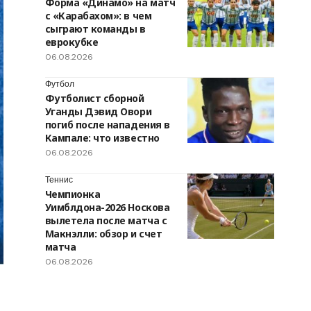
Форма «Динамо» на матч
с «Карабахом»: в чем
сыграют команды в
еврокубке
06.08.2026
Футбол
Футболист сборной
Уганды Дэвид Овори
погиб после нападения в
Кампале: что известно
06.08.2026
Теннис
Чемпионка
Уимблдона-2026 Носкова
вылетела после матча с
Макнэлли: обзор и счет
матча
06.08.2026