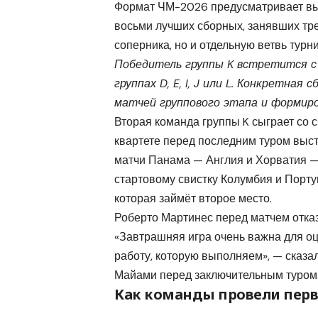
Формат ЧМ-2026 предусматривает вых
восьми лучших сборных, занявших тре
соперника, но и отдельную ветвь турни
Победитель группы K встретится с 
группах D, E, I, J или L. Конкретна
матчей группового этапа и формир
Вторая команда группы K сыграет со с
квартете перед последним туром выст
матчи Панама — Англия и Хорватия —
стартовому свистку Колумбия и Порту
которая займёт второе место.
Роберто Мартинес перед матчем отказ
«Завтрашняя игра очень важна для оц
работу, которую выполняем», — сказа
Майами перед заключительным туром
Как команды провели перв