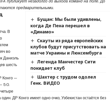
A публикует незадолго до выхода команд на поле. До
таются предварительными.
д
Бущан: Мы были удивлены,
когда Де Пена перешел в
«Динамо»
ча. В
о
Скауты из ряда европейских
затем
клубов будут присутствовать на
мяч во
матче Украины и Люксембурга
ик Даниэль
Легенда Манчестер Сити
цев шесть
покидает клуб
Шахтер с трудом одолел
Р Конго —
Генк. ВИДЕО
— 5:0.
 четыре
 один. ДР Конго имеет одно очко, Узбекистан остаётся без