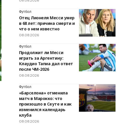
08.08.2026
Футбол
Отец Лионеля Месси умер
в 68 лет: причина смерти и
что о нем известно
08.08.2026
Футбол
Продолжит ли Месси
играть за Аргентину:
Клаудио Тапиа дал ответ
после ЧМ-2026
08.08.2026
Футбол
«Барселона» отменила
матч в Марокко: что
произошло в Сеуте и как
изменился календарь
клуба
08.08.2026