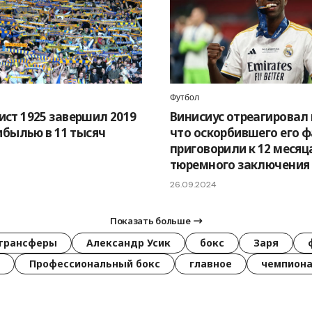
Футбол
ст 1925 завершил 2019
Винисиус отреагировал 
рибылью в 11 тысяч
что оскорбившего его 
приговорили к 12 меся
тюремного заключения
26.09.2024
Показать больше
трансферы
Александр Усик
бокс
Заря
Профессиональный бокс
главное
чемпиона