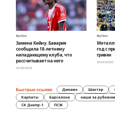
Футбол
Футбол
Замена Кейну. Бавария
Металли
сообщила 18-летнему
год с п
нападающему клуба, что
гривен
рассчитывает на него
19.04.2020
14.08.2025
Быстрые ссылки:
Динамо
Шахтер
Карпаты
Барселона
наши за рубежом
СК Днепр-1
ПСЖ