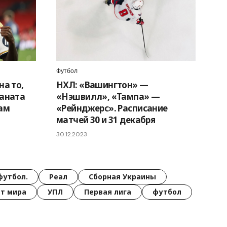
Футбол
на то,
НХЛ: «Вашингтон» —
фаната
«Нэшвилл», «Тампа» —
цам
«Рейнджерс». Расписание
матчей 30 и 31 декабря
30.12.2023
футбол.
Реал
Сборная Украины
т мира
УПЛ
Первая лига
футбол