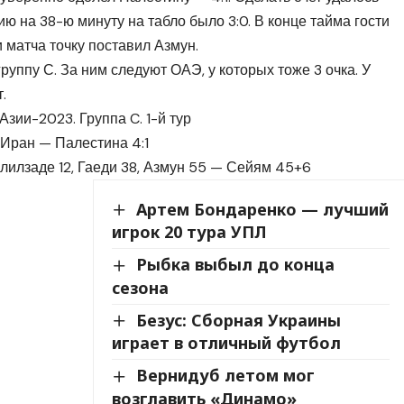
ию на 38-ю минуту на табло было 3:0. В конце тайма гости
и матча точку поставил Азмун.
группу С. За ним следуют ОАЭ, у которых тоже 3 очка. У
.
Азии-2023. Группа C. 1-й тур
Иран — Палестина 4:1
лилзаде 12, Гаеди 38, Азмун 55 — Сейям 45+6
Артем Бондаренко — лучший
игрок 20 тура УПЛ
Рыбка выбыл до конца
сезона
Безус: Сборная Украины
играет в отличный футбол
Вернидуб летом мог
возглавить «Динамо»