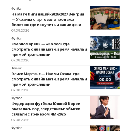
Футбол
На матч Лиги наций-2026/2027 Венгрия
— Украина стартовала продажа
билетов: где их купить и какие цени
07.08.2026
Футбол
«Черноморец» — «Колос» где
смотреть онлайн матч, время начала и
прямой трансляции
07.08.2026
Теннис
Элисе Мертенс — Наоми Осака: где
смотреть онлайн матч, время начала и
прямой трансляции
07.08.2026
Футбол
Федерация футбола Южной Кореи
оказалась под следствием: обыски
связали с тренером ЧМ-2026
07.08.2026
Футбол