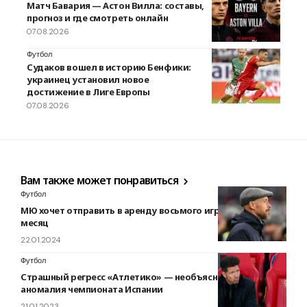
Матч Бавария — Астон Вилла: составы,
прогноз и где смотреть онлайн
07.08.2026
Футбол
Судаков вошел в историю Бенфики:
украинец установил новое
достижение в Лиге Европы
07.08.2026
Вам также может понравиться
Футбол
МЮ хочет отправить в аренду восьмого игрока за этот
месяц
22.01.2024
Футбол
Страшный регресс «Атлетико» — необъяснимая
аномалия чемпионата Испании
21.01.2023