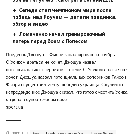
Бой за титул WBF. Смотреть онлайн LIVE
Сепеда стал чемпионом мира после
победы над Роучем — детали поединка,
обзор и видео
Ломаченко начал тренировочный
лагерь перед боем с Лопесом
Поединок Джошуа – Фьюри запланирован на ноябрь.
C Усиком драться не хочет. Джошуа назвал
потенциальных соперников По теме: C Усиком драться не
хочет. Джошуа назвал потенциальных соперников Тайсон
Фьюри осуществил мечту, победив украинца. Случилось
непредвиденное Джошуа сказал, кто готов сместить Усика
с трона в супертяжелом весе
sport.ua
ПОДРОБНЕЕ:
бокс
Профессиональный бокс
Тайсон Фьюри