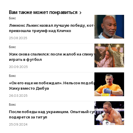
Вам также может понравиться
Бокс
Леннокс Льюис назвал лучшую победу, которая
превзошла триумф над Кличко
25.08.2025
Бокс
Усик снова спалился: после жалоб на спину боксер вышел
играть в футбол
20.09.2025
Бокс
«Он его еще не побеждал». Нельсон подобрал соперника
Усику вместо Дюбуа
26.03.2025
Бокс
После победы над украинцем. Опытный супертяж
подерется за титул
25.09.2024