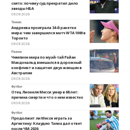
снято: почему суд прекратил дело
звезды НБА
08.08.2026
Теннис
Андреева проиграла 34-й ракетке
мира: чем завершился матч WTA 1000 в
Торонто
08.08.2026
Разное
Чемпион мира по муай-тай Райан
Макдональд вмешался в дорожный
конфликт и защитил двух женщин в
Австралии
08.08.2026
Футбол
Отец Лионеля Месси умер в 68 лет:
причина смерти и что о нем известно
08.08.2026
Футбол
Продолжит ли Месси играть за
Аргентину: Клаудио Тапиа дал ответ
после ЧМ-2026