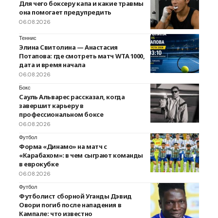
Для чего боксеру капа и какие травмы
она помогает предупредить
06.08.2026
Теннис
Элина Свитолина — Анастасия
Потапова: где смотреть матч WTA 1000,
дата и время начала
06.08.2026
Бокс
Сауль Альварес рассказал, когда
завершит карьеру в
профессиональном боксе
06.08.2026
Футбол
Форма «Динамо» на матч с
«Карабахом»: в чем сыграют команды
в еврокубке
06.08.2026
Футбол
Футболист сборной Уганды Дэвид
Овори погиб после нападения в
Кампале: что известно