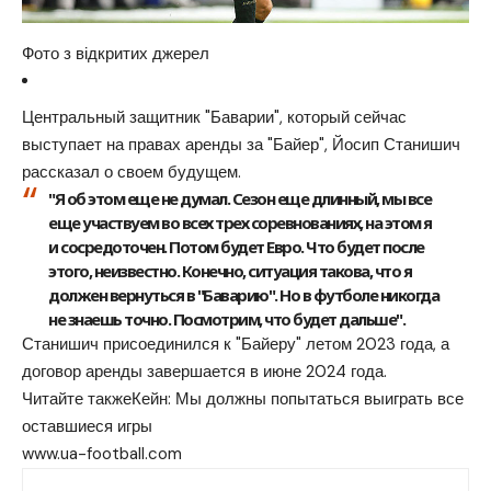
Фото з відкритих джерел
Центральный защитник "Баварии", который сейчас
выступает на правах аренды за "Байер", Йосип Станишич
рассказал о своем будущем.
"Я об этом еще не думал. Сезон еще длинный, мы все
еще участвуем во всех трех соревнованиях, на этом я
и сосредоточен. Потом будет Евро. Что будет после
этого, неизвестно. Конечно, ситуация такова, что я
должен вернуться в "Баварию". Но в футболе никогда
не знаешь точно. Посмотрим, что будет дальше".
Станишич присоединился к "Байеру" летом 2023 года, а
договор аренды завершается в июне 2024 года.
Читайте такжеКейн: Мы должны попытаться выиграть все
оставшиеся игры
www.ua-football.com