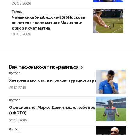
06.08.2026
Теннис
Чемпионка Уимблдона-2026 Носкова
вылетела после матча с Макнэлли:
обзор и счет матча
06.08.2026
Вам также может понравиться
Футбол
Хачериди мог стать игроком турецкого гранда
25.10.2019
Футбол
Официально. Марко Девич нашел себе новый клуб
(+ФОТО)
20.08.2019
Футбол