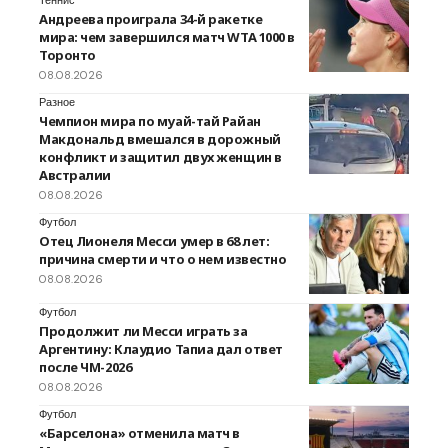
Теннис
Андреева проиграла 34-й ракетке
мира: чем завершился матч WTA 1000 в
Торонто
08.08.2026
Разное
Чемпион мира по муай-тай Райан
Макдональд вмешался в дорожный
конфликт и защитил двух женщин в
Австралии
08.08.2026
Футбол
Отец Лионеля Месси умер в 68 лет:
причина смерти и что о нем известно
08.08.2026
Футбол
Продолжит ли Месси играть за
Аргентину: Клаудио Тапиа дал ответ
после ЧМ-2026
08.08.2026
Футбол
«Барселона» отменила матч в