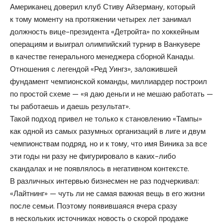
Американец доверил клуб Стиву Айзерману, который
к тому моменту на протяжении четырех лет занимал
должность вице-президента «Детройта» по хоккейным
операциям и выиграл олимпийский турнир в Ванкувере
в качестве генерального менеджера сборной Канады.
Отношения с легендой «Ред Уингз», заложившей
фундамент чемпионской команды, миллиардер построил
по простой схеме — «я даю деньги и не мешаю работать —
ты работаешь и даешь результат».
Такой подход привел не только к становлению «Тампы»
как одной из самых разумных организаций в лиге и двум
чемпионствам подряд, но и к тому, что имя Виника за все
эти годы ни разу не фигурировало в каких-либо
скандалах и не появлялось в негативном контексте.
В различных интервью бизнесмен не раз подчеркивал:
«Лайтнинг» — чуть ли не самая важная вещь в его жизни
после семьи. Поэтому появившаяся вчера сразу
в нескольких источниках новость о скорой продаже