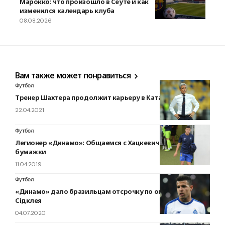
Марокко: что произошло в Сеуте и как
изменился календарь клуба
08.08.2026
Вам также может понравиться
Футбол
Тренер Шахтера продолжит карьеру в Катаре?
22.04.2021
Футбол
Легионер «Динамо»: Общаемся с Хацкевичем через
бумажки
11.04.2019
Футбол
«Динамо» дало бразильцам отсрочку по оплате аренды
Сідклея
04.07.2020