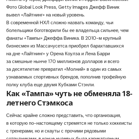
Фото Global Look Press, Getty Images Джефф Виник
вывел «Лайтнинг» на новый уровень.
В современной НХЛ сложно назвать команду, чьи
болельщики боготворили бы ее владельца сильнее, чем
фанаты «Тампы» Джеффа Виника. В 2010-м крупный
бизнесмен из Массачусетса приобрел барахтавшихся
на дне «Лайтнинг» у Орена Коулза и Лена Барри
за смешные нынче 170 миллионов долларов и всего
за десятилетие превратил «Молний» в один из самых
узнаваемых спортивных брендов, пополнив трофейную
полку клуба еще двумя Кубками Стэнли.
Как «Тампа» чуть не обменяла 18-
летнего Стэмкоса
Сейчас крайне сложно представить, что организация,
в которую по-настоящему стремятся не только хоккеисты
с тренерами, но и скауты с прочими рядовыми
сотрудниками, в конце нулевых была карикатурным