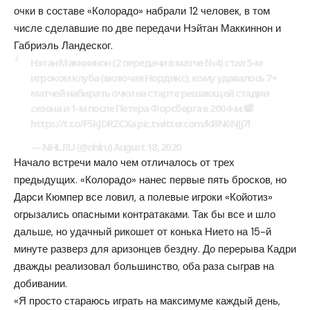
очки в составе «Колорадо» набрали 12 человек, в том
числе сделавшие по две передачи Нэйтан Маккиннон и
Габриэль Ландеског.
Нэтан Маккиннон (2 передачи в матче №4) стал 5-м
игроком клуба (включая Нордикс), кому удавалось 7+
матчей набирать очки на старте решающей стадии
сезона и 1-м после Петера Форсберга в 2004-м.📽️
https://t.co/F5kJDRZCXa pic.twitter.com/kl8N6NJj7l
— NHL.RU (@nhlru) August 18, 2020
Начало встречи мало чем отличалось от трех
предыдущих. «Колорадо» нанес первые пять бросков, но
Дарси Кюмпер все ловил, а полевые игроки «Койотиз»
огрызались опасными контратаками. Так бы все и шло
дальше, но удачный рикошет от конька Нието на 15-й
минуте разверз для аризонцев бездну. До перерыва Кадри
дважды реализовал большинство, оба раза сыграв на
добивании.
«Я просто стараюсь играть на максимуме каждый день,