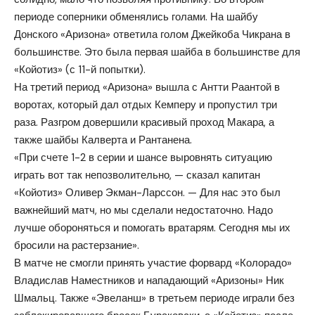
периоде соперники обменялись голами. На шайбу
Донского «Аризона» ответила голом Джейкоба Чикрана в
большинстве. Это была первая шайба в большинстве для
«Койотиз» (с 11-й попытки).
На третий период «Аризона» вышла с Антти Раантой в
воротах, который дал отдых Кемперу и пропустил три
раза. Разгром довершили красивый проход Макара, а
также шайбы Калверта и Рантанена.
«При счете 1-2 в серии и шансе выровнять ситуацию
играть вот так непозволительно, — сказал капитан
«Койотиз» Оливер Экман-Ларссон. — Для нас это был
важнейший матч, но мы сделали недостаточно. Надо
лучше обороняться и помогать вратарям. Сегодня мы их
бросили на растерзание».
В матче не смогли принять участие форвард «Колорадо»
Владислав Наместников и нападающий «Аризоны» Ник
Шмальц. Также «Эвеланш» в третьем периоде играли без