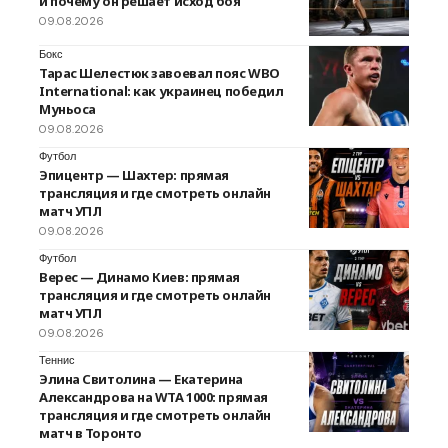
и почему он решает исход боя
09.08.2026
Бокс
Тарас Шелестюк завоевал пояс WBO
International: как украинец победил
Муньоса
09.08.2026
Футбол
Эпицентр — Шахтер: прямая
трансляция и где смотреть онлайн
матч УПЛ
09.08.2026
Футбол
Верес — Динамо Киев: прямая
трансляция и где смотреть онлайн
матч УПЛ
09.08.2026
Теннис
Элина Свитолина — Екатерина
Александрова на WTA 1000: прямая
трансляция и где смотреть онлайн
матч в Торонто