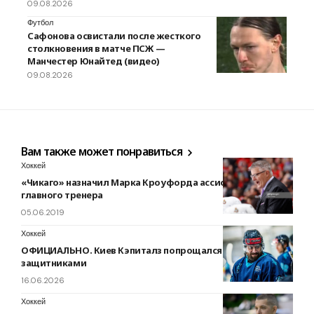
09.08.2026
Футбол
Сафонова освистали после жесткого
столкновения в матче ПСЖ —
Манчестер Юнайтед (видео)
09.08.2026
Вам также может понравиться
Хоккей
«Чикаго» назначил Марка Кроуфорда ассистентом
главного тренера
05.06.2019
Хоккей
ОФИЦИАЛЬНО. Киев Кэпиталз попрощался с двумя
защитниками
16.06.2026
Хоккей