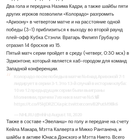
Два гола и передача Назима Кадри, а также шайбы пяти
других игроков позволили «Колорадо» разгромить
«Аризону» в четвертом матче и на расстояние одной
победы (3-1) приблизиться к выходу во второй раунд
плей-офф Кубка Стэнли. Вратарь Филипп Грубауэр
отразил 14 бросков из 15.
Пятый матч серии пройдет в среду (четверг, 0:30 мск) в
Эдмонтоне, который является хаб-городом для команд
Западной конференции.
Колорадо после победы в матче №4 над Аризоной 7-1
лидирует в серии 3-1. Это 13-й случай в истории клуба:
10 из 12 предыдущих серии были выиграны
Молниями, причем 7 из них в матче №5.📽️
https://t.co/F5kJDRZCXa pic.twitter.com/B2PutM9Bk6
— NHL.RU (@nhlru) August 18, 2020
Также в составе «Эвеланш» по голу и передаче на счету
Кейла Макара, Мэтта Калверта и Микко Рантанена, и
шайбы в активе Юнаса Донского и Мэтта Нието. Всего