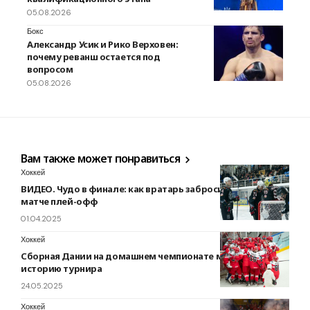
05.08.2026
Бокс
Александр Усик и Рико Верховен:
почему реванш остается под
вопросом
05.08.2026
Вам также может понравиться
Хоккей
ВИДЕО. Чудо в финале: как вратарь забросил шайбу в
матче плей-офф
01.04.2025
Хоккей
Сборная Дании на домашнем чемпионате мира вошла в
историю турнира
24.05.2025
Хоккей