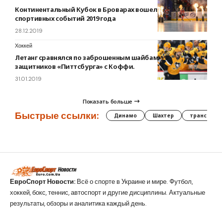
Континентальный Кубок в Броварах вошел в топ-10
спортивных событий 2019 года
28.12.2019
Хоккей
Летанг сравнялся по заброшенным шайбам среди
защитников «Питтсбурга» с Коффи.
31.01.2019
Показать больше
Быстрые ссылки:
Динамо
Шахтер
трансфер
ЕвроСпорт Новости:
Всё о спорте в Украине и мире. Футбол,
хоккей, бокс, теннис, автоспорт и другие дисциплины. Актуальные
результаты, обзоры и аналитика каждый день.