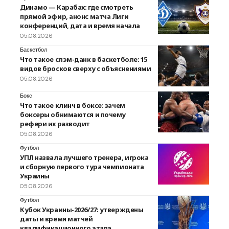
Динамо — Карабах: где смотреть
прямой эфир, анонс матча Лиги
конференций, дата и время начала
05.08.2026
Баскетбол
Что такое слэм-данк в баскетболе: 15
видов бросков сверху с объяснениями
05.08.2026
Бокс
Что такое клинч в боксе: зачем
боксеры обнимаются и почему
рефери их разводит
05.08.2026
Футбол
УПЛ назвала лучшего тренера, игрока
и сборную первого тура чемпионата
Украины
05.08.2026
Футбол
Кубок Украины-2026/27: утверждены
даты и время матчей
квалификационного этапа