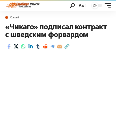
Аа
Хоккей
«Чикаго» подписал контракт
с шведским форвардом