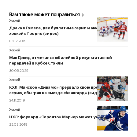
Вам также может понравиться
Хоккей
Драка в Гомеле, две буллитные серии и аккуратный
хоккей в Гродно (видео)
08.12.2019
Хоккей
МакДэвид отметился юбилейной результативной
передачей в Кубке Стэнли
30.05.2025
Хоккей
КХЛ: Минское «Динамо» прервало свою проигрышную
серию, обыграв на выезде «Авангард» (видео)
24.11.2019
Хоккей
НХЛ: форвард «Торонто» Марнер может уехать в Европу
22.08.2019