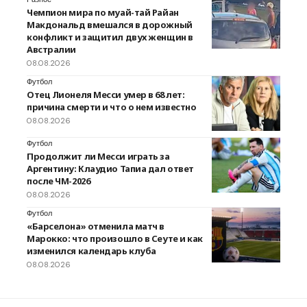
Чемпион мира по муай-тай Райан
Макдональд вмешался в дорожный
конфликт и защитил двух женщин в
Австралии
08.08.2026
Футбол
Отец Лионеля Месси умер в 68 лет:
причина смерти и что о нем известно
08.08.2026
Футбол
Продолжит ли Месси играть за
Аргентину: Клаудио Тапиа дал ответ
после ЧМ-2026
08.08.2026
Футбол
«Барселона» отменила матч в
Марокко: что произошло в Сеуте и как
изменился календарь клуба
08.08.2026