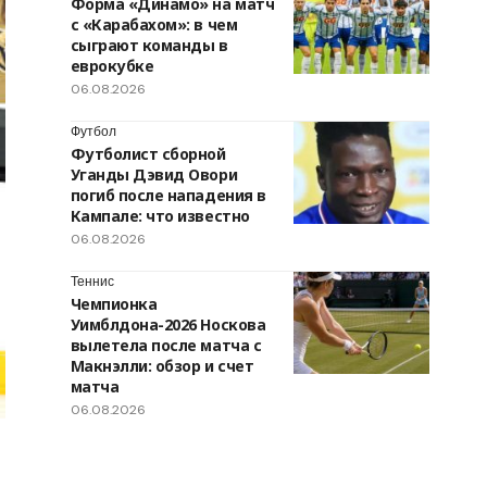
Форма «Динамо» на матч
с «Карабахом»: в чем
сыграют команды в
еврокубке
06.08.2026
Футбол
Футболист сборной
Уганды Дэвид Овори
погиб после нападения в
Кампале: что известно
06.08.2026
Теннис
Чемпионка
Уимблдона-2026 Носкова
вылетела после матча с
Макнэлли: обзор и счет
матча
06.08.2026