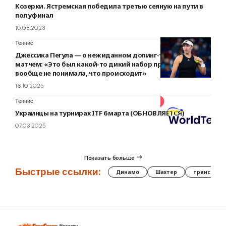
Козерки. Ястремская победила третью сеяную на пути в
полуфинал
10.08.2023
Теннис
Джессика Пегула — о нежиданном допинг-тесте перед
матчем: «Это был какой-то дикий набор правил, я
вообще не понимала, что происходит»
16.10.2025
Теннис
Украинцы на турнирах ITF 6 марта (ОБНОВЛЯЕТСЯ)
07.03.2025
Показать больше
Быстрые ссылки:
Динамо
Шахтер
трансфер