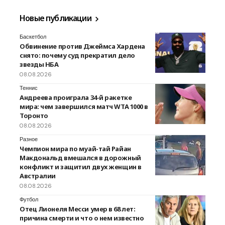
Новые публикации
Баскетбол
Обвинение против Джеймса Хардена
снято: почему суд прекратил дело
звезды НБА
08.08.2026
Теннис
Андреева проиграла 34-й ракетке
мира: чем завершился матч WTA 1000 в
Торонто
08.08.2026
Разное
Чемпион мира по муай-тай Райан
Макдональд вмешался в дорожный
конфликт и защитил двух женщин в
Австралии
08.08.2026
Футбол
Отец Лионеля Месси умер в 68 лет:
причина смерти и что о нем известно