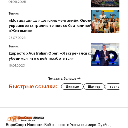
01.09.2025
Теннис
«Мотивация для детских мечтаний». Около 250 юных
украинцев сыграли в теннис со Свитолиной и Стаховским
в Житомире
23.07.2025
Теннис
Директор Australian Open: «Я встречался с Якупович, мы
убедимся, что о ней позаботятся»
16.01.2020
Показать больше
Быстрые ссылки:
Динамо
Шахтер
трансфер
ЕвроСпорт Новости:
Всё о спорте в Украине и мире. Футбол,