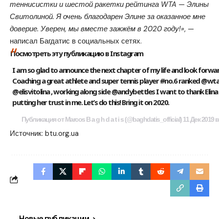
теннисистки и шестой ракетки рейтинга WTA — Элины
Свитолиной. Я очень благодарен Элине за оказанное мне
доверие. Уверен, мы вместе зажжём в 2020 году!»
, —
написал Багдатис в социальных сетях.
Посмотреть эту публикацию в Instagram
I am so glad to announce the next chapter of my life and look forwa
Coaching a great athlete and super tennis player #no.6 ranked @wta
@elisvitolina , working along side @andybettles I want to thank Elina
putting her trust in me. Let’s do this! Bring it on 2020.
Публикация от Marcos B a g h d a t i s (@baghdatis_official) 11 Дек 2019 
Источник:
btu.org.ua
Новые публикации