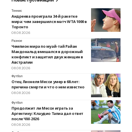
Теннис
Андреева проиграла 34-й ракетке
мира: чем завершился матч WTA 1000 в
Торонто
08.08.2026
Разное
Чемпион мира по муай-тай Райан
Макдональд вмешался в дорожный
конфликт и защитил двух женщин в
Австралии
08.08.2026
Футбол
Отец Лионеля Месси умер в 68 лет:
причина смерти и что о нем известно
08.08.2026
Футбол
Продолжит ли Месси играть за
Аргентину: Клаудио Тапиа дал ответ
после ЧМ-2026
08.08.2026