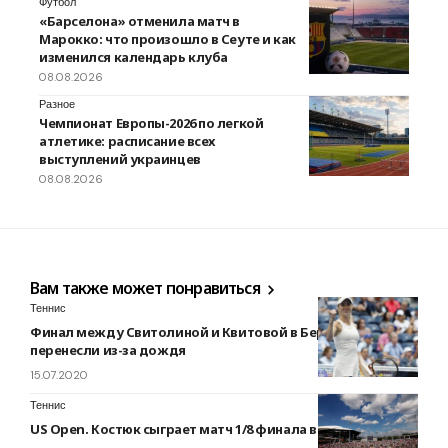
Футбол
«Барселона» отменила матч в
Марокко: что произошло в Сеуте и как
изменился календарь клуба
08.08.2026
Разное
Чемпионат Европы-2026 по легкой
атлетике: расписание всех
выступлений украинцев
08.08.2026
Вам также может понравиться
Теннис
Финал между Свитолиной и Квитовой в Берлине
перенесли из-за дождя
15.07.2020
Теннис
US Open. Костюк сыграет матч 1/8 финала в понедельник