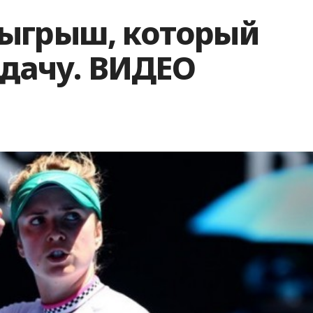
зыгрыш, который
одачу. ВИДЕО