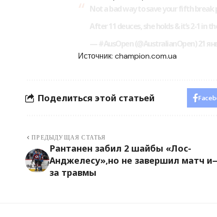
Not a bad way to save your fifth break 
After 11 deuces, she holds & it’s 2-1 
— #AusOpen (@AustralianOpen) 21 янва
Источник:
champion.com.ua
Поделиться этой статьей
Faceb
ПРЕДЫДУЩАЯ СТАТЬЯ
Рантанен забил 2 шайбы «Лос-
Анджелесу»,но не завершил матч и
за травмы