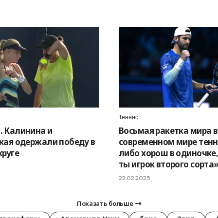
Теннис
 Калинина и
Восьмая ракетка мира в 
кая одержали победу в
современном мире тенн
круге
либо хорош в одиночке,
ты игрок второго сорта
22.02.2025
Показать больше