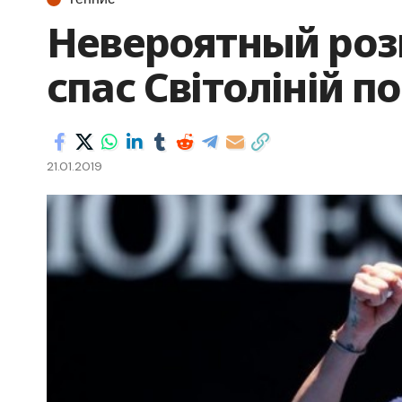
Невероятный ро
спас Світоліній п
21.01.2019