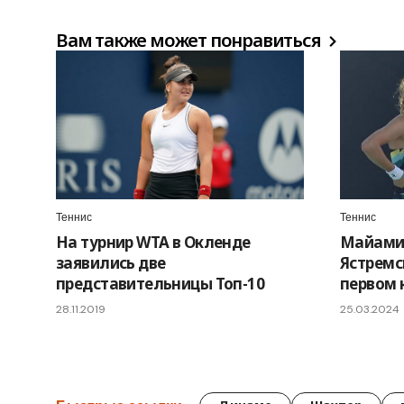
Вам также может понравиться
Теннис
Теннис
На турнир WTA в Окленде
Майами.
заявились две
Ястремс
представительницы Топ-10
первом 
28.11.2019
25.03.2024