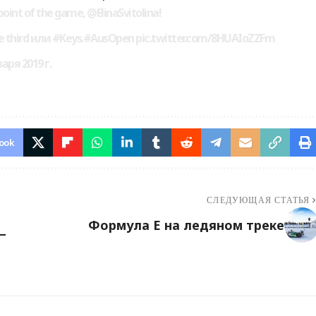
point of the game, @ElinaSvitolina!
in the third или #Keys.#AusOpen pic.twitter.com/8HUAIoZZFm
ря 2019 г.
ook
СЛЕДУЮЩАЯ СТАТЬЯ
Формула E на ледяном треке
—