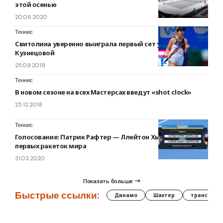
этой осенью
20.06.2020
Теннис
Свитолина уверенно выиграла первый сет у россиянки
Кузнецовой
25.09.2019
Теннис
В новом сезоне на всех Мастерсах введут «shot clock»
25.12.2018
Теннис
Голосование: Патрик Рафтер — Ллейтон Хьюитт. Турнир
первых ракеток мира
31.03.2020
Показать больше
Быстрые ссылки:
Динамо
Шахтер
трансфер