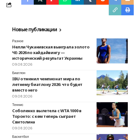
Новые публикации
Разное
Нелли Чуканивская выиграла золото
ЧЕ-2026 по хайдайвингу —
исторический результат Украины
09.08.2026
Биатлон
IBU отменил чемпионат мира по
летнему биатлону 2026: что будет
вместо него
09.08.2026
Теннис
Соболенко вылетела с WTA 1000 в
Торонто: с кем теперь сыграет
Свитолина
09.08.2026
Баскетбол