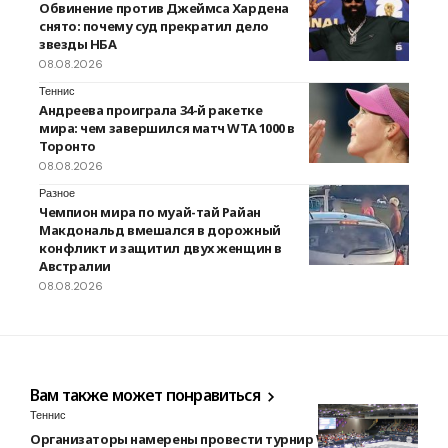
Обвинение против Джеймса Хардена
снято: почему суд прекратил дело
звезды НБА
08.08.2026
Теннис
Андреева проиграла 34-й ракетке
мира: чем завершился матч WTA 1000 в
Торонто
08.08.2026
Разное
Чемпион мира по муай-тай Райан
Макдональд вмешался в дорожный
конфликт и защитил двух женщин в
Австралии
08.08.2026
Вам также может понравиться
Теннис
Организаторы намерены провести турнир WTA в Линце