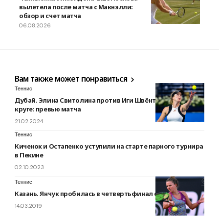
вылетела после матча с Макнэлли:
обзор и счет матча
06.08.2026
Вам также может понравиться
Теннис
Дубай. Элина Свитолина против Иги Швёнтек в третьем
круге: превью матча
21.02.2024
Теннис
Киченок и Остапенко уступили на старте парного турнира
в Пекине
02.10.2023
Теннис
Казань. Янчук пробилась в четвертьфинал соревнований
14.03.2019