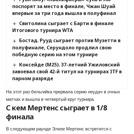
поспорят за место в финале, Чжан Шуай
впервые за три года вышла в полуфинал
Свитолина сыграет с Барти в финале
Итогового турнира WTA
Бостад. Рууд сыграет против Музетти в
полуфинале, Серундоло продлил свою
победную серию на этом турнире
Коксейде (М25). 37-летний Ужиловский
завоевал свой 42-й титул на турнирах ITF в
парном разряде
На этот раз бельгийка прервала серию неудач в очных
матчах и вышла в четвертый круг турнира.
С кем Мертенс сыграет в 1/8
финала
В следующем раунде Элизе Мертенс встретится с