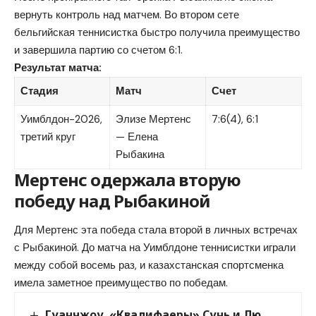
вернуть контроль над матчем. Во втором сете
бельгийская теннисистка быстро получила преимущество
и завершила партию со счетом 6:1.
Результат матча:
Стадия
Матч
Счет
Уимблдон-2026,
Элизе Мертенс
7:6(4), 6:1
третий круг
— Елена
Рыбакина
Мертенс одержала вторую
победу над Рыбакиной
Для Мертенс эта победа стала второй в личных встречах
с Рыбакиной. До матча на Уимблдоне теннисистки играли
между собой восемь раз, и казахстанская спортсменка
имела заметное преимущество по победам.
Гуанчжоу. «Квалифаеры» Сунь и Лю