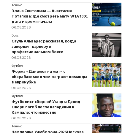
Теннис
Элина Свитолина — Анастасия
Потапова: где смотреть матч WTA 1000,
дата и время начала
06.08.2026
Бокс
Сауль Альварес рассказал, когда
завершит карьеру в
профессиональном боксе
06.08.2026
Футбол
Форма «Динамо» на матч с
«Карабахом»: в чем сыграют команды
в еврокубке
06.08.2026
Футбол
Футболист сборной Уганды Дэвид
Овори погиб после нападения в
Кампале: что известно
06.08.2026
Теннис
Чемпионка Уимблдона-2026 Носкова