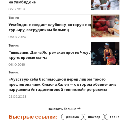
на Уимблдоне
05.12.2019
Теннис
Уимблдон передаст клубнику, которую подготовили к
турниру, сотрудникам больниц
05.07.2020
Теннис
Тяньцзинь. Даяна Ястремская против Чжу Линь в первом
круге: превью матча
08.10.2019
Теннис
«Чувствую себя беспомощной перед лицом такого
преследования». Симона Халеп — о втором обвинении в
нарушении Антидопинговой теннисной программы
23.05.2023
Показать больше
Быстрые ссылки:
Динамо
Шахтер
трансфер