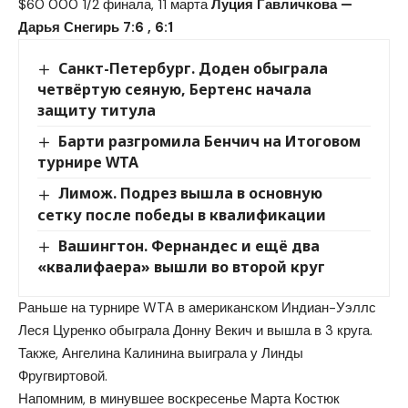
$60 000
1/2 финала, 11 марта
Луция Гавличкова —
Дарья Снегирь 7:6 , 6:1
Санкт-Петербург. Доден обыграла
четвёртую сеяную, Бертенс начала
защиту титула
Барти разгромила Бенчич на Итоговом
турнире WTA
Лимож. Подрез вышла в основную
сетку после победы в квалификации
Вашингтон. Фернандес и ещё два
«квалифаера» вышли во второй круг
Раньше на турнире WTA в американском Индиан-Уэллс
Леся Цуренко обыграла Донну Векич и вышла в 3 круга.
Также, Ангелина Калинина выиграла у Линды
Фругвиртовой.
Напомним, в минувшее воскресенье Марта Костюк