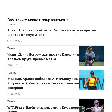
Вам также может понравиться
Теннис
Токио. Шаповалов обыграл Чорича и сыграет против
Фритца в полуфинале
08.10.2022
Теннис
Ухань. Даяна Ястремская против Каролины Плишковой в
третьем круге: превью матча
25.09.2019
Теннис
Мадрид. Аранго победила Анисимову и сыграет против
Ястремской, Свитолина и Костюк получили первых
соперниц
24.04.2024
Теннис
WTA Finals. Швёнтек разгромила Кис в первом групповом
матче