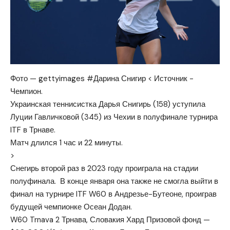
Фото — gettyimages #Дарина Снигир < Источник -
Чемпион.
Украинская теннисистка Дарья Снигирь (158) уступила
Луции Гавличковой (345) из Чехии в полуфинале турнира
ITF в Трнаве.
Матч длился 1 час и 22 минуты.
>
Снегирь второй раз в 2023 году проиграла на стадии
полуфинала. В конце января она также не смогла выйти в
финал на турнире ITF W60 в Андрезье-Бутеоне, проиграв
будущей чемпионке Осеан Додан.
W60 Trnava 2
Трнава, Словакия
Хард
Призовой фонд —