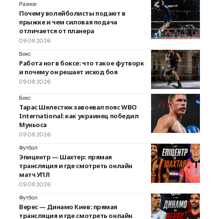
Разное
Почему волейболисты подают в
прыжке и чем силовая подача
отличается от планера
09.08.2026
Бокс
Работа ног в боксе: что такое футворк
и почему он решает исход боя
09.08.2026
Бокс
Тарас Шелестюк завоевал пояс WBO
International: как украинец победил
Муньоса
09.08.2026
Футбол
Эпицентр — Шахтер: прямая
трансляция и где смотреть онлайн
матч УПЛ
09.08.2026
Футбол
Верес — Динамо Киев: прямая
трансляция и где смотреть онлайн