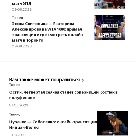
матч УПЛ
09.08.2026
Теннис
Элина Свитолина — Екатерина
Александрова на WTA 1000: прямая
трансляция и где смотреть онлайн
матч в Торонто
09.08.2026
Вам также может понравиться
Теннис
Остин. Четвёртая сеяная станет соперницей Костюк в
полуфинале
04.03.2023
Теннис
Цуренко — Соболенко: онлайн-трансляция матча в
Индиан-Веллсі
11.03.2019