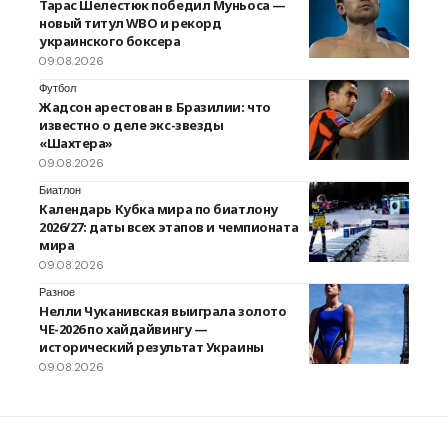
Тарас Шелестюк победил Муньоса —
новый титул WBO и рекорд
украинского боксера
09.08.2026
Футбол
Жадсон арестован в Бразилии: что
известно о деле экс-звезды
«Шахтера»
09.08.2026
Биатлон
Календарь Кубка мира по биатлону
2026/27: даты всех этапов и чемпионата
мира
09.08.2026
Разное
Нелли Чуканивская выиграла золото
ЧЕ-2026 по хайдайвингу —
исторический результат Украины
09.08.2026