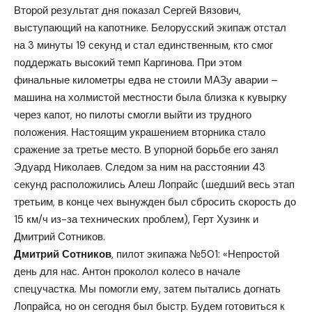
Второй результат дня показал Сергей Вязович,
выступающий на капотнике. Белорусский экипаж отстал
на 3 минуты 19 секунд и стал единственным, кто смог
поддержать высокий темп Каргинова. При этом
финальные километры едва не стоили МАЗу аварии –
машина на холмистой местности была близка к кувырку
через капот, но пилоты смогли выйти из трудного
положения. Настоящим украшением вторника стало
сражение за третье место. В упорной борьбе его занял
Эдуард Николаев. Следом за ним на расстоянии 43
секунд расположились Алеш Лопрайс (шедший весь этап
третьим, в конце чех вынужден был сбросить скорость до
15 км/ч из-за технических проблем), Герт Хузинк и
Дмитрий Сотников.
Дмитрий Сотников
, пилот экипажа №501: «Непростой
день для нас. Антон проколол колесо в начале
спецучастка. Мы помогли ему, затем пытались догнать
Лопрайса, но он сегодня был быстр. Будем готовиться к