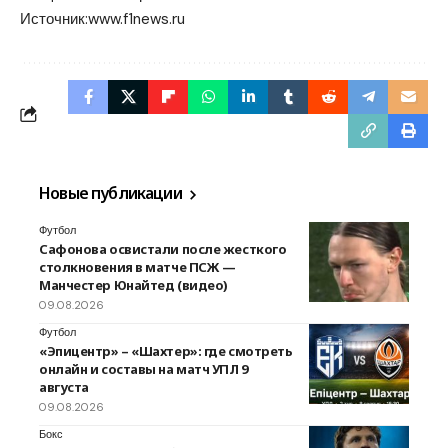
Источник:
www.f1news.ru
Новые публикации
Футбол
Сафонова освистали после жесткого
столкновения в матче ПСЖ —
Манчестер Юнайтед (видео)
09.08.2026
Футбол
«Эпицентр» – «Шахтер»: где смотреть
онлайн и составы на матч УПЛ 9
августа
09.08.2026
Бокс