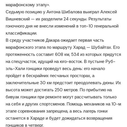
марафонскому этапу».
Седьмую позицию у Антона Шибалова выиграл Алексей
Вишневский — их разделили 24 секунды. Результаты
гоночного дня не внесли изменений в топ-10 генеральной
классификации.
В среду участников Дакара ожидает первая часть
марафонского этапа по маршруту Харад — Шубайтах. Его
протяженность составит 608 км, 534 из которых придутся
на спецучасток, идущий на юго-восток. В пустыне Руб-
эль-Хали гонщики проведут весь день: его начало
пройдет в бескрайних песчаных просторах, а
заключительные 30 км предстоит преодолевать дюны. Их
высота может достигать 250 метров. По прибытию на
бивуак гонщики при ремонте могут рассчитывать только
на себя и других спортсменов. Помощь механиков на 10-м
этапе соревнования запрещена, а весь лагерь гонки
останется в Хараде и будет дожидаться возвращения
гонщиков в четверг.