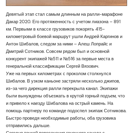
Девятый этап стал самым длинным на ралли-марафоне
Дакар 2020.
Его протяженность с учетом лиазона – 891
км. Первыми в классе грузовиков покорять 415-
километровый боевой маршрут ушли Андрей Каргинов и
Антон Шибалов, следом за ними – Алеш Лопрайс и
Дмитрий Сотников. Совсем рядом был и основной
конкурент экипажей №511 и №516 за первые места в
генеральной классификации Сергей Вязович.
Уже на первых километрах с проколом столкнулся
Шибалов. В узком каньоне застряли несколько джипов,
из-за чего дирекция ралли перекрыла канал. Экипажи
были вынуждены объезжать в крутой горный подъем, что
и привело к наезду Шибалова на острый камень. На
помощь партнеру по команде подоспел экипаж Сотникова.
Быстро проведя необходимые работы, оба грузовика
отправились дальше.
Сегодня точкой пересечения гоночного канала с