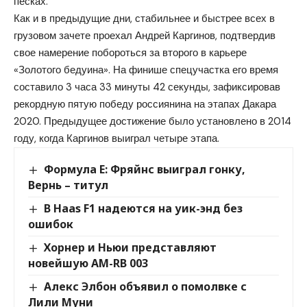
песках.
Как и в предыдущие дни, стабильнее и быстрее всех в
грузовом зачете проехал Андрей Каргинов, подтвердив
свое намерение побороться за второго в карьере
«Золотого бедуина». На финише спецучастка его время
составило 3 часа 33 минуты 42 секунды, зафиксировав
рекордную пятую победу россиянина на этапах Дакара
2020. Предыдущее достижение было установлено в 2014
году, когда Каргинов выиграл четыре этапа.
Формула E: Фряйнс выиграл гонку,
Вернь – титул
В Haas F1 надеются на уик-энд без
ошибок
Хорнер и Ньюи представляют
новейшую AM-RB 003
Алекс Элбон объявил о помолвке с
Лили Муни