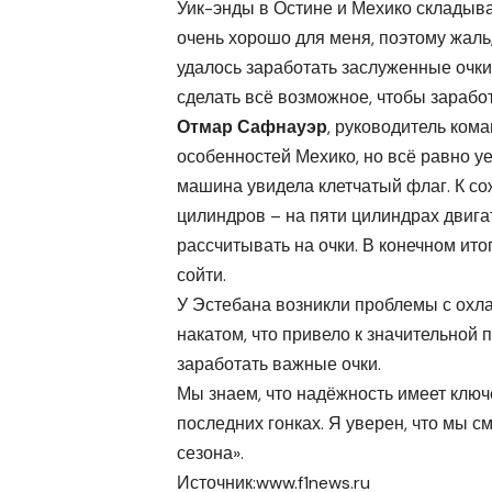
Уик-энды в Остине и Мехико складыв
очень хорошо для меня, поэтому жаль,
удалось заработать заслуженные очки
сделать всё возможное, чтобы зарабо
Отмар Сафнауэр
, руководитель кома
особенностей Мехико, но всё равно уе
машина увидела клетчатый флаг. К со
цилиндров – на пяти цилиндрах двига
рассчитывать на очки. В конечном ит
сойти.
У Эстебана возникли проблемы с охл
накатом, что привело к значительной
заработать важные очки.
Мы знаем, что надёжность имеет ключ
последних гонках. Я уверен, что мы 
сезона».
Источник:
www.f1news.ru