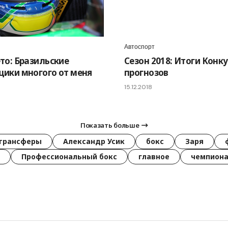
Автоспорт
то: Бразильские
Сезон 2018: Итоги Конк
ики многого от меня
прогнозов
15.12.2018
Показать больше
трансферы
Александр Усик
бокс
Заря
Профессиональный бокс
главное
чемпиона