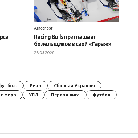
Автоспорт
урса
Racing Bulls приглашает
болельщиков в свой «Гараж»
26.03.2025
футбол.
Реал
Сборная Украины
т мира
УПЛ
Первая лига
футбол