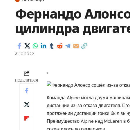
Фернандо Алонсо 
цилиндра двигат
31.10.2022
ПОДЕЛИТЬСЯ
Команда Alpine могла двумя машинами
дистанции из-за отказа двигателя. Е
протяжении дистанции гонки был вын
Преимущество Alpine над McLaren в б
сократилось до семи очков.