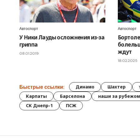
Автоспорт
Автоспорт
У Ники Лауды осложнения из-за
Бортоле
гриппа
болельщ
ждут
08.01.2019
18.02.2025
Быстрые ссылки:
Динамо
Шахтер
Карпаты
Барселона
наши за рубежом
СК Днепр-1
ПСЖ