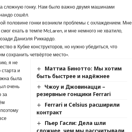
ла сложную гонку. Нам было важно двумя машинами
рнандо сошёл.
рой половине гонки возникли проблемы с охлаждением. Мне
смог ехать в темпе McLaren, и мне немного не хватило,
позади Даниэля Риккардо.
во в Кубке конструкторов, но нужно убедиться, что
им сохранить четвёртое место».
ию, я не
Маттиа Бинотто: Мы хотим
 старта и
быть быстрее и надёжнее
олжна была
Чжоу и Джовинацци –
ыл очень
резервные гонщики Ferrari
о за
ём
Ferrari и Celsius расширили
 поэтому
контракт
все
Пьер Гасли: Дела шли
сложнее, чем мы рассчитывали