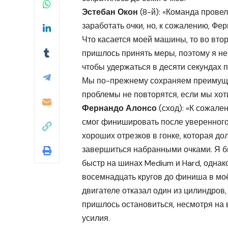
Эстебан Окон
(8-й): «Команда прове
заработать очки, но, к сожалению, Фе
Что касается моей машины, то во вто
пришлось принять меры, поэтому я не 
чтобы удержаться в десяти секундах 
Мы по-прежнему сохраняем преимущест
проблемы не повторятся, если мы хот
Фернандо Алонсо
(сход): «К сожален
смог финишировать после уверенного
хороших отрезков в гонке, которая д
завершиться набранными очками. Я б
быстр на шинах Medium и Hard, однак
восемнадцать кругов до финиша в мо
двигателе отказал один из цилиндров,
пришлось остановиться, несмотря на 
усилия.