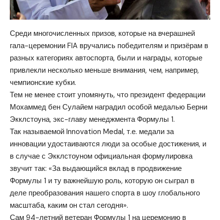
Среди многочисленных призов, которые на вчерашней
гала-церемонии FIA вручались победителям и призёрам в
разных категориях автоспорта, были и награды, которые
привлекли несколько меньше внимания, чем, например,
чемпионские кубки.
Тем не менее стоит упомянуть, что президент федерации
Мохаммед бен Сулайем наградил особой медалью Берни
Экклстоуна, экс-главу менеджмента Формулы 1.
Так называемой Innovation Medal, т.е. медали за
инновации удостаиваются люди за особые достижения, и
в случае с Экклстоуном официальная формулировка
звучит так: «За выдающийся вклад в продвижение
Формулы 1 и ту важнейшую роль, которую он сыграл в
деле преобразования нашего спорта в шоу глобального
масштаба, каким он стал сегодня».
Сам 94-летний ветеран Формулы 1 на церемонию в