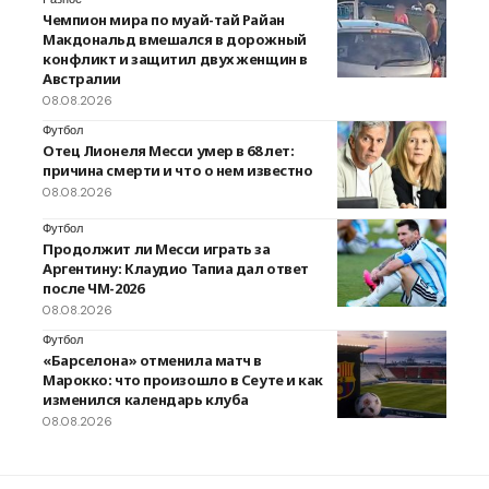
Чемпион мира по муай-тай Райан
Макдональд вмешался в дорожный
конфликт и защитил двух женщин в
Австралии
08.08.2026
Футбол
Отец Лионеля Месси умер в 68 лет:
причина смерти и что о нем известно
08.08.2026
Футбол
Продолжит ли Месси играть за
Аргентину: Клаудио Тапиа дал ответ
после ЧМ-2026
08.08.2026
Футбол
«Барселона» отменила матч в
Марокко: что произошло в Сеуте и как
изменился календарь клуба
08.08.2026