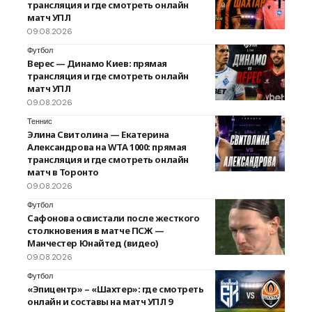
трансляция и где смотреть онлайн
матч УПЛ
09.08.2026
Футбол
Верес — Динамо Киев: прямая
трансляция и где смотреть онлайн
матч УПЛ
09.08.2026
Теннис
Элина Свитолина — Екатерина
Александрова на WTA 1000: прямая
трансляция и где смотреть онлайн
матч в Торонто
09.08.2026
Футбол
Сафонова освистали после жесткого
столкновения в матче ПСЖ —
Манчестер Юнайтед (видео)
09.08.2026
Футбол
«Эпицентр» – «Шахтер»: где смотреть
онлайн и составы на матч УПЛ 9