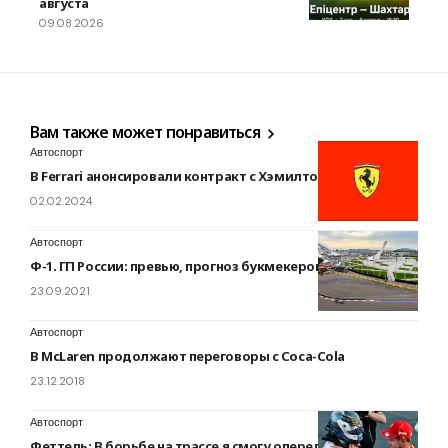
августа
09.08.2026
Вам также может понравиться
Автоспорт
В Ferrari анонсировали контракт с Хэмилтоном
02.02.2024
Автоспорт
Ф-1. ГП России: превью, прогноз букмекеров, трансляция
23.09.2021
Автоспорт
В McLaren продолжают переговоры с Coca-Cola
23.12.2018
Автоспорт
Феттель: В борьбе на трассе я смогу опередить Mercedes