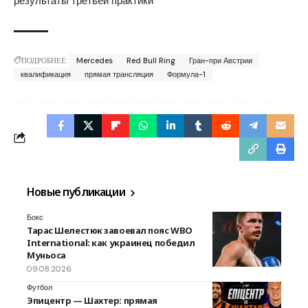
результаты третьей практики
ПОДРОБНЕЕ:
Mercedes
Red Bull Ring
Гран-при Австрии
квалификация
прямая трансляция
Формула-1
Новые публикации
Бокс
Тарас Шелестюк завоевал пояс WBO
International: как украинец победил
Муньоса
09.08.2026
Футбол
Эпицентр — Шахтер: прямая