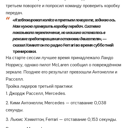
третьем повороте и попросил команду проверить коробку
передач.
«Я заблокировал колёса в третьем повороте, заднюю ось.
Нам нужно проверить коробку передач. Система
показывала переключение, но машина оставалась в
режиме предотвращения остановки двигателя»
, —
сказал Хэмилтон по радио Ferrari во время субботней
тренировки.
На старте сессии лучшее время принадлежало Ландо
Норрису, однако пилот McLaren сообщил о повреждённом
зеркале. Позднее его результат превзошли Антонелли и
Расселл.
Тройка лидеров третьей практики:
Джордж Расселл, Mercedes.
Кими Антонелли, Mercedes — отставание 0,038
секунды.
Льюис Хэмилтон, Ferrari — отставание 0,153 секунды.