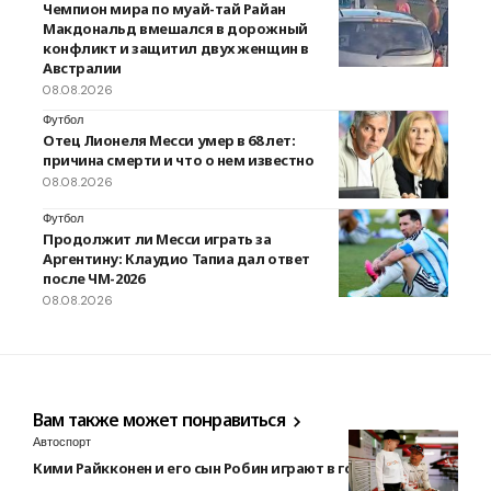
Чемпион мира по муай-тай Райан
Макдональд вмешался в дорожный
конфликт и защитил двух женщин в
Австралии
08.08.2026
Футбол
Отец Лионеля Месси умер в 68 лет:
причина смерти и что о нем известно
08.08.2026
Футбол
Продолжит ли Месси играть за
Аргентину: Клаудио Тапиа дал ответ
после ЧМ-2026
08.08.2026
Вам также может понравиться
Автоспорт
Кими Райкконен и его сын Робин играют в гонки